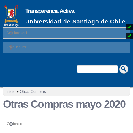
Pasar al
contenido
Transparencia Activa
principal
Universidad de Santiago de Chile
Nombramiento
User Bar First
Buscar
Formulario de búsqueda
Se encuentra usted aquí
Inicio
»
Otras Compras
Otras Compras mayo 2020
Contenido