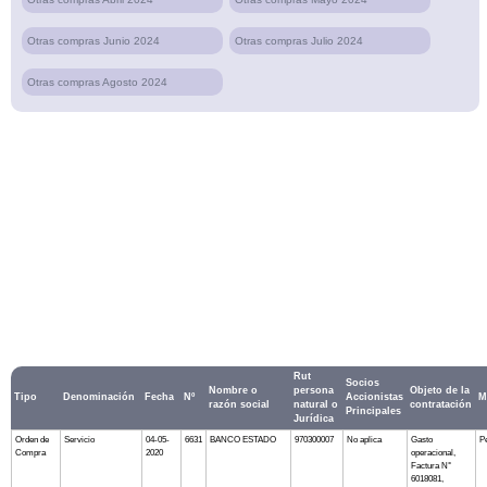
Otras compras Junio 2024
Otras compras Julio 2024
Otras compras Agosto 2024
Rut
Socios
Nombre o
persona
Objeto de la
Tipo
Denominación
Fecha
Nº
Accionistas
M
razón social
natural o
contratación
Principales
Jurídica
Orden de
Servicio
04-05-
6631
BANCO ESTADO
970300007
No aplica
Gasto
P
Compra
2020
operacional,
Factura N°
6018081,