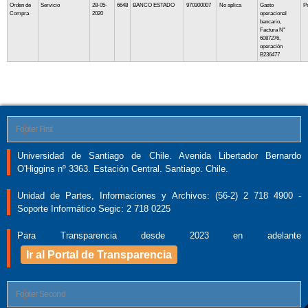
Orden de
Servicio
28-05-
6648
BANCO ESTADO
970300007
No aplica
Gasto
P
Compra
2020
operacional
bancario,
Factura N°
6087276,
operación
B236477
Footer First
Universidad de Santiago de Chile. Avenida Libertador Bernardo
O'Higgins nº 3363. Estación Central. Santiago. Chile.
Unidad de Partes, Informaciones y Archivos: (56-2) 2 718 4900 -
Soporte Informático Segic: 2 718 0225
Para Transparencia desde 2023 en adelante
Ir al Portal de Transparencia
Footer Second