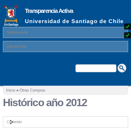
Pasar al
contenido
Transparencia Activa
principal
Universidad de Santiago de Chile
Nombramiento
User Bar First
Buscar
Formulario de búsqueda
Se encuentra usted aquí
Inicio
»
Otras Compras
Histórico año 2012
Contenido