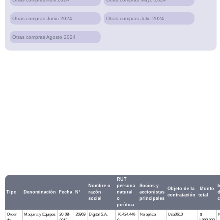
Otras compras Junio 2024
Otras compras Julio 2024
Otras compras Agosto 2024
RUT
Nombre o
persona
Socios y
I
Objeto de la
Monto
Tipo
Denominación
Fecha
N°
razón
natural
accionistas
d
contratación
total
social
o
principales
c
jurídica
Orden
Maquina y Equipos
20-08-
26969
Digital S.A.
76.424.440-
No aplica
Usa0610
$
N