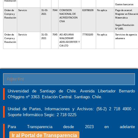
Resolución
Gastos bancarios
Orden de
Servicio
31-03-
7044
COMISION
619788109
No aplica
Pago de arancel.
Compra y
2021
NACIONAL DE
Magister en Educació
Resolución
ACREDITACION
Matemática
CNA
Según Resolución
N°1485.
Orden de
Servicio
31-03-
7045
AG ADUANA
777831100
No aplica
Servicios de agencia
Compra y
2021
WALDEMAR
aduanera
Resolución
ADELSDORFER Y
CIA LTD
Footer First
Universidad de Santiago de Chile. Avenida Libertador Bernardo
O'Higgins nº 3363. Estación Central. Santiago. Chile.
Unidad de Partes, Informaciones y Archivos: (56-2) 2 718 4900 -
Soporte Informático Segic: 2 718 0225
Para Transparencia desde 2023 en adelante
Ir al Portal de Transparencia