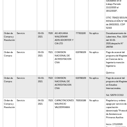
saludables en el
trabajo Período:
21/12/2020 al
30/12/2020".
OTIC 750423 SEGU
RESOLUCIÓN N° 59
de 26/02/2021. CDP
52163
Orden de
Servicio
03-03-
7020
AG ADUANA
777831100
No aplica
Desaduanamiento de
Compra y
2021
WALDEMAR
Laberintos, Res. 1024
Resolución
ADELSDORFER Y
del 10-03-
CIA LTD
2020,despacho N°
269784
Orden de
Servicio
03-03-
7021
COMISION
619788109
No aplica
Pago de arancel del
Compra
2021
NACIONAL DE
programa de Magíste
ACREDITACION
en Ciencias de la
CNA
Ingeniería mención
Ingeniería
Química
Orden de
Servicio
03-03-
7022
COMISION
619788109
No aplica
Pago de arancel del
Compra
2021
NACIONAL DE
programa de Magíste
ACREDITACION
en Estudios
CNA
Internacionales.
Sol. 52679 CC013
Orden de
Servicio
04-03-
7023
CAPACITACIONES
763016188
No aplica
Regulariza y ordena
Compra y
2021
MAURICIO
apago por servicio de
Resolución
VALDERRAMA
capacitación
denominada "Protoco
de Asistencia en
Primeros Auxilios
Inicio: 17/12/2020