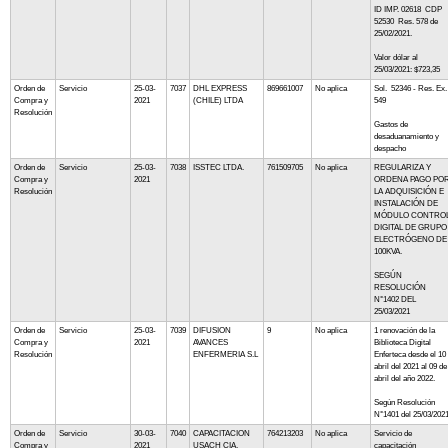
ID IMP. 02618 CDP
52530 Res. 578 de
25/02/2021.
Valor dólar al
25/03/2021: $723,35
Orden de
Servicio
25-03-
7037
DHL EXPRESS
869661007
No aplica
Sol. 52346 - Res. Ex.
Compra y
2021
(CHILE) LTDA
549
Resolución
Gastos de
desaduanamiento y
despacho
Orden de
Servicio
25-03-
7038
ISSTEC LTDA.
761509705
No aplica
REGULARIZA Y
Compra y
2021
ORDENA PAGO PO
Resolución
LA ADQUISICIÓN E
INSTALACIÓN DE
MÓDULO CONTRO
DIGITAL DE GRUPO
ELECTRÓGENO DE
100KVA.
SEGÚN
RESOLUCIÓN
N°1402 DEL
25/03/2021
Orden de
Servicio
25-03-
7039
DIFUSION
9
No aplica
1 renovación de la
Compra y
2021
AVANCES
Biblioteca Digital
Resolución
ENFERMERIA S.L
Enferteca desde el 10
abril del 2021 al 09 de
abril del año 2022.
Según Resolución
N°1401 del 25/03/202
Orden de
Servicio
30-03-
7040
CAPACITACION
764213203
No aplica
Servicio de
Compra y
2021
USACH CIA.
capacitación