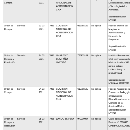
Compra
2021
NACIONAL DE
Doctorado en Ciencia
ACREDITACION
y Tecnología de los
CNA
Alimentos.
Según Resolución
Nº1248
Orden de
Servicio
23-03-
7033
COMISION
619788109
No aplica
Pago de arancel del
Compra
2021
NACIONAL DE
Magíster en
ACREDITACION
Administración y
CNA
Dirección de
Empresas.
Según Resolución
Nº1249
Orden de
Servicio
24-03-
7034
LINARES Y
776825107
No aplica
Modifica Resolución
Compra y
2021
COMPAÑIA
1786 por Herramient
Resolución
LIMITADA
básicas de office 365
para el trabajo
colaborativo y la
productividad.
Según resolución
N°889 del 17/03/2021
Orden de
Servicio
24-03-
7035
COMISION
619788109
No aplica
Pago de Arancel de la
Compra
2021
NACIONAL DE
Carrera de Pedagogía
ACREDITACION
en Educación
CNA
Física/Licenciatura en
Ciencias de la
Actividad Física.
Según Resolución
Nº1250
Orden de
Servicio
25-03-
7036
BANCO ESTADO
970300007
No aplica
Gasto operacional
Compra y
2021
Factura N° 6398435
Resolución
OPERACION:B26262