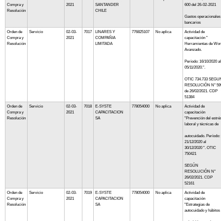
Compra y
2021
SANTANDER
600 del 26-02-2021
Resolución
CHILE
Gastos operacionales
bancarios
Orden de
Servicio
02-03-
7017
LINARES Y
776825107
No aplica
Actividad de
Compra y
2021
COMPAÑIA
capacitación "
Resolución
LIMITADA
Herramientas de Wo
Avanzado.
Período: 16/10/2020 al
05/11/2020.".
OTIC 734.733 SEGU
RESOLUCIÓN N° 59
de 26/02/2021. CDP
51384
Orden de
Servicio
02-03-
7018
E-SYSTE
778054000
No aplica
Actividad de
Compra y
2021
CAPACITACION
capacitación
Resolución
SA
"Prevención del estré
laboral y técnicas de
autocuidado. Período:
21/12/2020 al
30/12/2020 ". OTIC
750421
SEGÚN
RESOLUCIÓN N°
26/02/2021. CDP
52161
Orden de
Servicio
02-03-
7019
E-SYSTE
778054000
No aplica
Actividad de
Compra y
2021
CAPACITACION
capacitación
Resolución
SA
"Estrategias de
autocuidado y hábitos