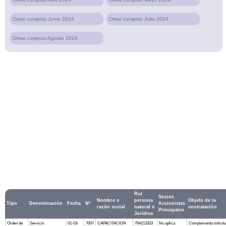
Otras compras Junio 2024
Otras compras Julio 2024
Otras compras Agosto 2024
Rut
Socios
Nombre o
persona
Objeto de la
Tipo
Denominación
Fecha
Nº
Accionistas
razón social
natural o
contratación
Principales
Jurídica
Orden de
Servicio
01-03-
7007
CAPACITACION
764213203
No aplica
Complementa solicit