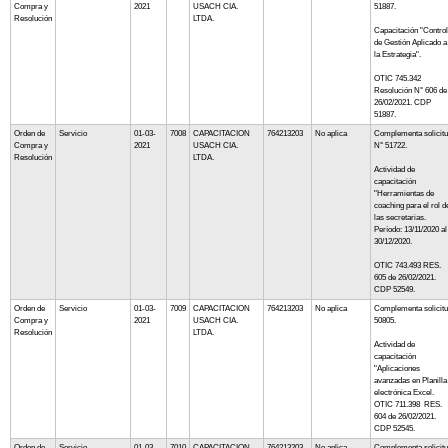
Compra y
2021
USACH CIA.
51887.
Resolución
LTDA.
Capacitación "Control
de Gestión Aplicado a
la Estrategia".
OTIC 745.342
Resolución N° 606 de
26/02/2021. CDP
51887.
Orden de
Servicio
01-03-
7008
CAPACITACION
764213203
No aplica
Complementa solicit
Compra y
2021
USACH CIA.
N° 51722.
Resolución
LTDA.
Actividad de
capacitación
"Herramientas de
coaching para el rol d
las secretarias.
Período: 13/11/2020 al
30/12/2020.
OTIC 743.493 RES.
605 de 26/02/2021.
CDP 52549.
Orden de
Servicio
01-03-
7009
CAPACITACION
764213203
No aplica
Complementa solicit
Compra y
2021
USACH CIA.
50805.
Resolución
LTDA.
Actividad de
capacitación
"Aplicaciones
avanzadas en Planilla
electrónica Excel.
OTIC 711.398 RES.
604 de 26/02/2021.
CDP 52545.
Orden de
Servicio
01-03-
7010
CAPACITACION
764213203
No aplica
Complementa solicit