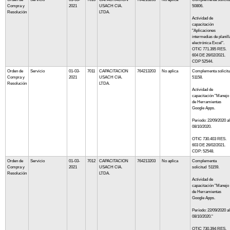
Compra y
2021
USACH CIA.
50806.
Resolución
LTDA.
Actividad de
capacitación
"Aplicaciones
intermedias de planill
electrónica Excel".
OTIC 771.395 RES.
604 DE 26/02/2021.
CDP 52544.
Orden de
Servicio
01-03-
7011
CAPACITACION
764213203
No aplica
Complementa solicit
Compra y
2021
USACH CIA.
51158.
Resolución
LTDA.
Actividad de
capacitación "Manejo
de Herramientas
Google Apps.
Periodo: 22/09/2020 al
08/10/2020.
OTIC 730.403 RES.
603 DE 26/02/2021.
CDP: 52548.
Orden de
Servicio
01-03-
7012
CAPACITACION
764213203
No aplica
Complementa
Compra y
2021
USACH CIA.
solicitud 51159.
Resolución
LTDA.
Actividad de
capacitación "Manejo
de Herramientas
Google Apps.
Período: 22/09/2020 al
08/10/2020."
OTIC 730.394 RES.