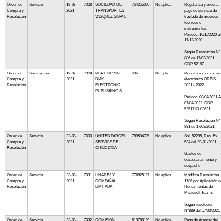
Orden de
Servicio
18-03-
7028
SOCIEDAD DE
764255070
No aplica
Regulariza y ordena
Compra y
2021
TRANSPORTES
pago de servicio de
Resolución
VASQUEZ SILVA LT
traslado de músicos
técnicos e
instrumentos.
Período: 16/11/2020 al
17/12/2020.
Según Resolución N°
886 de 17/03/2021..
CDP 52187.
Orden de
Suscripción
18-03-
7029
BUREAU VAN
406
No aplica
Renovación de recur
Compra y
2021
DIJK
electrónico ORBIS
Resolución
ELECTRONIC
2021 - 2022.
PUBLISHING S.
Período: 08/04/2021 A
07/04/2022. CDP
52517 ID 02621.
Según Resolución N°
891 de 17/03/2021.
Orden de
Servicio
22-03-
7030
UNITED PARCEL
789534705
No aplica
Sol. 52295, Res. Ex.
Compra y
2021
SERVICE DE
534 del 29-01-2021
Resolución
CHILE LTDA
Gastos de
desaduanamiento y
despacho
Orden de
Servicio
23-03-
7031
LINARES Y
776825107
No aplica
Modifica Resolución
Compra y
2021
COMPAÑIA
1786 por Aplicación d
Resolución
LIMITADA
Herramientas de
Microsoft Teams
Según resolución
N°889 del 17/03/2021
Orden de
Servicio
23-03-
7032
COMISION
619788109
No aplica
Pago de Arancel del