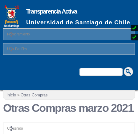
Pasar al
contenido
Transparencia Activa
principal
Universidad de Santiago de Chile
Nombramiento
User Bar First
Buscar
Formulario de búsqueda
Se encuentra usted aquí
Inicio
»
Otras Compras
Otras Compras marzo 2021
Contenido