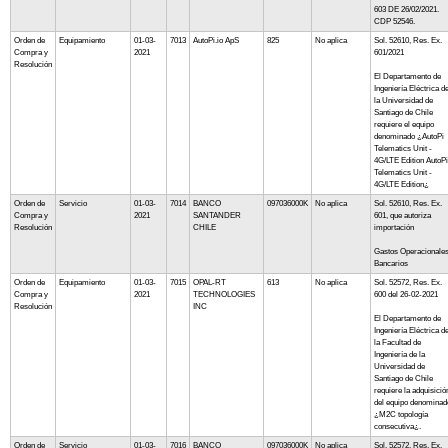
603 DE 26/02/2021.
CDP 52546.
Orden de
Equipamiento
01-03-
7013
AutoPi.io ApS
825
No aplica
Sol. 52610, Res. Ex.
Compra y
2021
601/2021
Resolución
El Departamento de
Ingeniería Eléctrica d
la Universidad de
Santiago de Chile
requiere el equipo
denominado ¿AutoPi
Telematics Unit -
4G/LTE Edition AutoPi
Telematics Unit -
4G/LTE Edition¿
Orden de
Servicio
01-03-
7014
BANCO
097036000K
No aplica
Sol. 52610, Res. Ex.
Compra y
2021
SANTANDER
601, que autoriza
Resolución
CHILE
importación
Gastos Operacionale
Bancarios
Orden de
Equipamiento
01-03-
7015
OPAL-RT
613
No aplica
Sol. 52572, Res. Ex.
Compra y
2021
TECHNOLOGIES
600 del 26-02-2021
Resolución
INC
El Departamento de
Ingeniería Eléctrica d
la Facultad de
Ingeniería de la
Universidad de
Santiago de Chile
requiere la adquisició
del equipo denominad
¿M2C topología
consecutiva¿.
Orden de
Servicio
01-03-
7016
BANCO
097036000K
No aplica
Sol. 52572, Res. Ex.