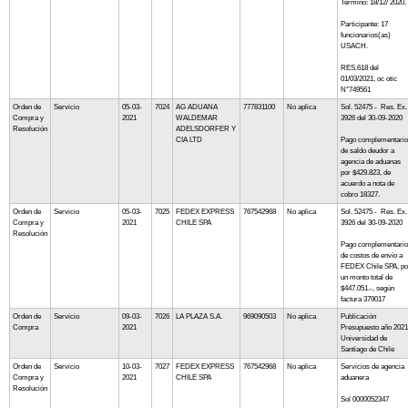
Termino: 18/12/ 2020.
Participante: 17
funcionarios(as)
USACH.
RES.618 del
01/03/2021, oc otic
N°749561
Orden de
Servicio
05-03-
7024
AG ADUANA
777831100
No aplica
Sol. 52475 - Res. Ex.
Compra y
2021
WALDEMAR
3926 del 30-09-2020
Resolución
ADELSDORFER Y
CIA LTD
Pago complementario
de saldo deudor a
agencia de aduanas
por $429.823, de
acuerdo a nota de
cobro 18327.
Orden de
Servicio
05-03-
7025
FEDEX EXPRESS
767542968
No aplica
Sol. 52475 - Res. Ex.
Compra y
2021
CHILE SPA
3926 del 30-09-2020
Resolución
Pago complementario
de costos de envío a
FEDEX Chile SPA, po
un monto total de
$447.051.-, según
factura 379017
Orden de
Servicio
09-03-
7026
LA PLAZA S.A.
969090503
No aplica
Publicación
Compra
2021
Presupuesto año 2021
Universidad de
Santiago de Chile
Orden de
Servicio
10-03-
7027
FEDEX EXPRESS
767542968
No aplica
Servicios de agencia
Compra y
2021
CHILE SPA
aduanera
Resolución
Sol 0000052347