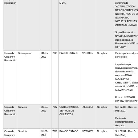
Resolución
LTDA.
denominada
"ACTUALIZACIÓN
DE LOS CRITERIOS
NORMATIVOS DE L
NORMA ISO
9000:2015. FECHAS:
29/09/20 AL 08/10/20.
Según Resolución
N°1403 del 25/03/202
que modifica a la
Resolución N°4712 de
03/11/2020
Orden de
Suscripción
30-03-
7041
BANCO ESTADO
970300007
No aplica
Gasto operacional por
Compra y
2021
servicio de
Resolución
importación por
renovación de revista
electrónica con la
empresa ROYAL
SOCIETY OF
CHEMISTRY . Segú
resolución N°4270 de
fecha 27/10/2020.
Factura N°6400411
OPERACION:B26298
Orden de
Servicio
31-03-
7042
UNITED PARCEL
789534705
No aplica
Sol. 52407 - Res. Ex.
Compra y
2021
SERVICE DE
561 (2021)
Resolución
CHILE LTDA
Gastos de
desaduanamiento y
despacho
Orden de
Servicio
31-03-
7043
BANCO ESTADO
970300007
No aplica
Sol. 52391 - Res. Ex.
Compra y
2021
558 (2021)