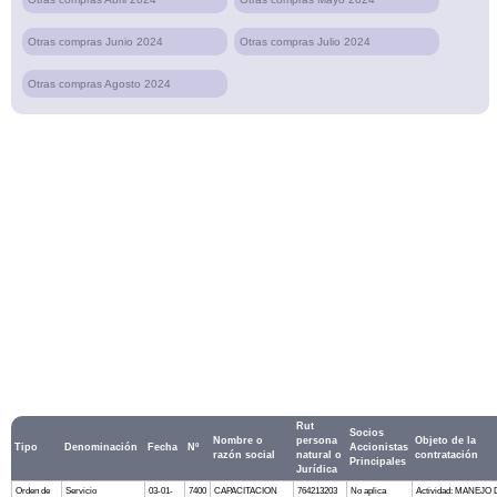
Otras compras Junio 2024
Otras compras Julio 2024
Otras compras Agosto 2024
Rut
Socios
Nombre o
persona
Objeto de la
Tipo
Denominación
Fecha
Nº
Accionistas
razón social
natural o
contratación
Principales
Jurídica
Orden de
Servicio
03-01-
7400
CAPACITACION
764213203
No aplica
Actividad: MANEJO 