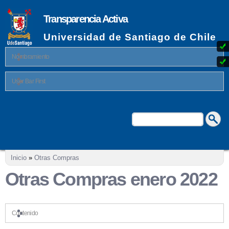
Pasar al
contenido
Transparencia Activa
principal
Universidad de Santiago de Chile
Nombramiento
User Bar First
Buscar
Formulario de búsqueda
Se encuentra usted aquí
Inicio
»
Otras Compras
Otras Compras enero 2022
Contenido