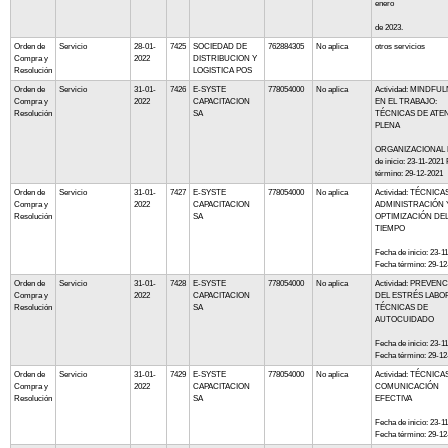
enero
de 2023.
Orden de
Servicio
28-01-
7425
SOCIEDAD DE
762884305
No aplica
otros servicios
Compra y
2022
DISTRIBUCION Y
Resolución
LOGISTICA POS
Orden de
Servicio
31-01-
7426
E-SYSTE
778054000
No aplica
Actividad: MINDFU
Compra y
2022
CAPACITACION
EN EL TRABAJO:
Resolución
SA
TÉCNICAS DE ATE
PLENA
ORGANIZACIONAL 
de inicio: 23-11-2021
término: 29-12-2021
Orden de
Servicio
31-01-
7427
E-SYSTE
778054000
No aplica
Actividad: TÉCNICA
Compra y
2022
CAPACITACION
ADMINISTRACIÓN 
Resolución
SA
OPTIMIZACIÓN DE
TIEMPO
Fecha de inicio: 23-1
Fecha término: 29-12
Orden de
Servicio
31-01-
7428
E-SYSTE
778054000
No aplica
Actividad: PREVEN
Compra y
2022
CAPACITACION
DEL ESTRÉS LABO
Resolución
SA
TÉCNICAS DE
AUTOCUIDADO
Fecha de inicio: 23-1
Fecha término: 29-12
Orden de
Servicio
31-01-
7429
E-SYSTE
778054000
No aplica
Actividad: TÉCNICA
Compra y
2022
CAPACITACION
COMUNICACIÓN
Resolución
SA
EFECTIVA
Fecha de inicio: 23-1
Fecha término: 29-12