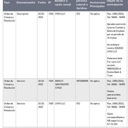
Nombre o
persona
Objeto de la
Tipo
Denominación
Fecha
Nº
Accionistas
razón social
natural o
contratación
Principales
Jurídica
Orden de
Suscripción
02-02-
7433
LYNX LLC
872
No aplica
Rex. 1458 (2021),
Compra y
2022
Sol. 56081 - 56459
Resolución
Aprueba suscrición
Lyncros Connect y
Bolsa de Empleos
por un período de
15 meses.
According to
invoice 41112021
LYNX LLC
Reference field:
For: Lynx LLC
account
9800251204 at
Evolve Bank &
Trust
Orden de
Servicio
02-02-
7434
BANCO
097036000K
No aplica
Rex. 1458 (2021),
Compra y
2022
SANTANDER
Sol. 56081 - 56459
Resolución
CHILE
Gastos
operacionales
bancarios
Orden de
Servicio
02-02-
7435
LYNX LLC
872
No aplica
Rex. 1458 (2021),
Compra y
2022
Sol. 56081 - 56459
Resolución
Gasto
correspondiente a
IVA según la Ley
N.º 21.210