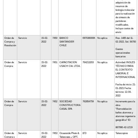
adquisición de
insumos de
biología molecular
para la realización
de síntesis de
partidores
modificados.
Incluye costos de
envío
Orden de
Servicio
15-02-
7450
BANCO
097036000K
No aplica
Rex. 1485 del 11-
Compra y
2022
SANTANDER
02-2022, Sol. 56700
Resolución
CHILE
Gastos
operacionales
bancarios
Orden de
Servicio
15-02-
7451
CAPACITACION
764213203
No aplica
Actividad: INGLES
Compra
2022
USACH CIA. LTDA.
TÉCNICO PARA
EL CONTEXTO
LABORAL E
INTERNACIONAL
Fecha de inicio: 21-
01-2021 Fecha
término: 12-04-
2022
Orden de
Servicio
15-02-
7452
SOCIEDAD
762854759
No aplica
Incremento para la
Compra
2022
CONSTRUCTORA
obra
CASAL SPA
"Remodelación
baños alumnos y
alumnas ingeniería
geográfica" ID:
867990-42-LE19
Orden de
Servicio
15-02-
7453
Oceanside Photo &
873
No aplica
Telescopios
Compra y
2022
Telescope ¿ OPT,