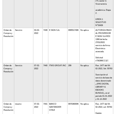
n°4, sector 3.
Vicerrectoría
académica. Etapa
2.
LINEA 1:
SOLICITUD
N°53428
Orden de
Servicio
03-02-
7439
E SIGN S.A.
099551740K
No aplica
AUTORIZA PAGO
Compra y
2022
AL PROVEEDOR
Resolución
E SIGN S.A REX
1368 de fecha
27/01/2022.
servicio de firma
Electrónica
avanzada.
Solicitud
n°56399CC117.
Orden de
Servicio
07-02-
7440
ITMS GROUP, INC
299
No aplica
Rex. 1477 del 04-
Compra y
2022
02-2022, Sol. 55763
Resolución
Suscripción al
servicio de base de
datos denominado
¿SPIE DIGITAL
LIBRARY &
EBOOKS
BUNDLE¿ en el
período 01-01-2022
y 31-12-2022
Orden de
insumo
07-02-
7441
BANCO
097036000K
No aplica
Rex. 1477 del 04-
Compra y
2022
SANTANDER
02-2022, sol. 55763
Resolución
CHILE
Gastos