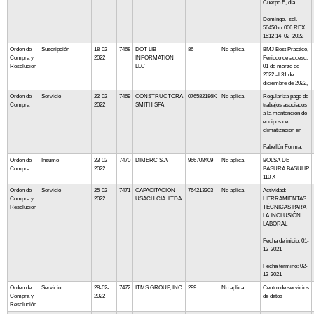
Cuerpo E, día
Domingo. sol.
56450 cc006 REX.
1512 14_02_2022
Orden de
Suscripción
18-02-
7468
DOT LIB
86
No aplica
BMJ Best Practice,
Compra y
2022
INFORMATION
Periodo de acceso:
Resolución
LLC
01 de marzo de
2022 al 31 de
diciembre de 2022,
Orden de
Servicio
22-02-
7469
CONSTRUCTORA
076582186K
No aplica
Regulariza pago de
Compra
2022
SMITH SPA
trabajos asociados
a la mantención de
equipos de
climatización en
Pabellón Forma.
Orden de
Insumo
23-02-
7470
DIMERC S.A
966708409
No aplica
BOLSA DE
Compra
2022
BASURA BASULIP
110 X
Orden de
Servicio
25-02-
7471
CAPACITACION
764213203
No aplica
Actividad:
Compra y
2022
USACH CIA. LTDA.
HERRAMIENTAS
Resolución
TÉCNICAS PARA
LA INCLUSIÓN
LABORAL
Fecha de inicio: 01-
12-2021
Fecha término: 02-
12-2021
Orden de
Servicio
28-02-
7472
ITMS GROUP, INC
299
No aplica
Centro de servicios
Compra y
2022
de datos
Resolución