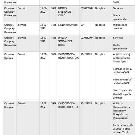
Resolución
56658
Orden de
Servicio
15-02-
7454
BANCO
097036000K
No aplica
Servicios
Compra y
2022
SANTANDER
Resolución
CHILE
Gastos
operacionales
Orden de
Servicio
15-02-
7455
Singer Instruments
874
No aplica
Microscopios
Compra y
2022
acústicos
Resolución
Orden de
Servicio
16-02-
7456
BANCO
097036000K
No aplica
Servicios
Compra y
2022
SANTANDER
Resolución
CHILE
Gastos
operacionales
Orden de
Servicio
16-02-
7457
CAPACITACION
764213203
No aplica
Actividad: Manejo
Compra
2022
USACH CIA. LTDA.
de Herramientas
Google Apps
Fecha de inicio: 13
de abril de 2021
Fecha termino: 29
de abril de 2021
Otec: Capacitación
Usach Compañía
Limitada
Orden de
Servicio
16-02-
7458
CAPACITACION
764213203
No aplica
Actividad:
Compra
2022
USACH CIA. LTDA.
Herramientas de
Redacción y
Ortografía para
Profesionales.
Fecha de inicio: 17-
08-2021 - Fecha
termino: 05-10-