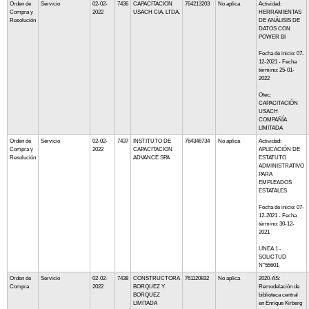
Orden de
Servicio
02-02-
7436
CAPACITACION
764213203
No aplica
Actividad:
Compra y
2022
USACH CIA. LTDA.
HERRAMIENTAS
Resolución
DE ANÁLISIS DE
DATOS CON
POWER BI
Fecha de inicio: 07-
12-2021 - Fecha
término: 25-01-
2022
Otec:
CAPACITACIÓN
USACH
COMPAÑÍA
LIMITADA
Orden de
Servicio
02-02-
7437
INSTITUTO DE
764346734
No aplica
Actividad:
Compra y
2022
CAPACITACION
APLICACIÓN DE
Resolución
ADVANCE SPA
ESTATUTO
ADMINISTRATIVO
PARA
EMPLEADOS
ESTATALES
Fecha de inicio: 07-
12-2021 - Fecha
término: 30-12-
2021
LINEA 1 -
SOLICTUD
N°55601
Orden de
Servicio
02-02-
7438
CONSTRUCTORA
761120832
No aplica
2020-AS:
Compra
2022
BORQUEZ Y
Remodelación de
BORQUEZ
biblioteca central
LIMITADA
en Enrique Kirberg