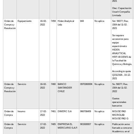
2021
Otec: Capacitación
Usach Compañía
Limitada
Orden de
Equipamiento
16-02-
7459
Hiden Analytical
844
No aplica
Sol. 56077; Rex.
Compra y
2022
Ltda
1504 del 11-02-
Resolución
2021
Se requiere
accesorios para
equipo
espectrómetro
HIDEN
ANALYTICAL
HRP-40 DEMS de
la Facultad de
Química y Biología.
According to quote
Q211216A , 14-12-
2021
Orden de
Servicio
16-02-
7460
BANCO
097036000K
No aplica
So. 56077; Rex.
Compra y
2022
SANTANDER
1504 del 11-02-
Resolución
CHILE
2022
Gastos
operacionales
bancarios
Orden de
Insumo
17-02-
7461
DIMERC S.A
966708409
No aplica
MOUSE PAD
Compra
2022
MICROLAB
MOUSE PAD G
Orden de
Servicio
17-02-
7465
EMPRESA EL
901930007
No aplica
Publicación aviso
Compra
2022
MERCURIO S.A.P.
llamado a concurso
Académico, en el