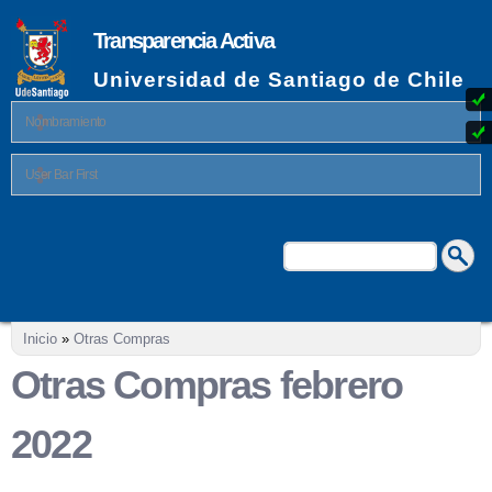
Pasar al
contenido
Transparencia Activa
principal
Universidad de Santiago de Chile
Nombramiento
User Bar First
Buscar
Formulario de búsqueda
Se encuentra usted aquí
Inicio
»
Otras Compras
Otras Compras febrero
2022