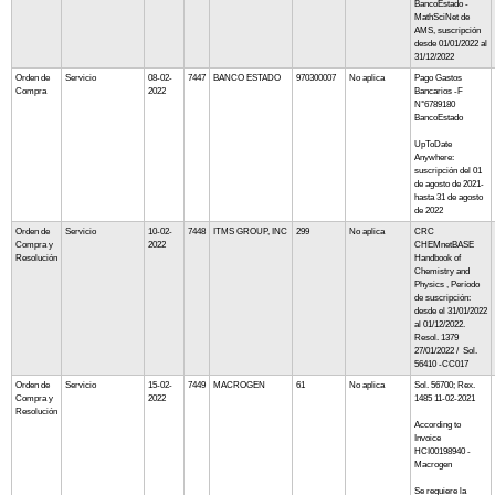
BancoEstado -
MathSciNet de
AMS, suscripción
desde 01/01/2022 al
31/12/2022
Orden de
Servicio
08-02-
7447
BANCO ESTADO
970300007
No aplica
Pago Gastos
Compra
2022
Bancarios -F
N°6789180
BancoEstado
UpToDate
Anywhere:
suscripción del 01
de agosto de 2021-
hasta 31 de agosto
de 2022
Orden de
Servicio
10-02-
7448
ITMS GROUP, INC
299
No aplica
CRC
Compra y
2022
CHEMnetBASE
Resolución
Handbook of
Chemistry and
Physics , Período
de suscripción:
desde el 31/01/2022
al 01/12/2022.
Resol. 1379
27/01/2022 / Sol.
56410 -CC017
Orden de
Servicio
15-02-
7449
MACROGEN
61
No aplica
Sol. 56700; Rex.
Compra y
2022
1485 11-02-2021
Resolución
According to
Invoice
HCI00198940 -
Macrogen
Se requiere la