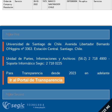
Orden de
Servicio
28-02-
7473
BANCO
097036000K
No aplica
Servicios
Compra y
2022
SANTANDER
Resolución
CHILE
Footer First
Universidad de Santiago de Chile. Avenida Libertador Bernardo
O'Higgins nº 3363. Estación Central. Santiago. Chile.
Unidad de Partes, Informaciones y Archivos: (56-2) 2 718 4900 -
Soporte Informático Segic: 2 718 0225
Para Transparencia desde 2023 en adelante
Ir al Portal de Transparencia
Footer Second