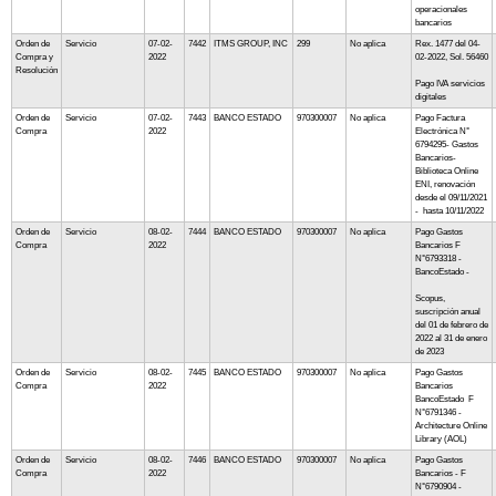
operacionales
bancarios
Orden de
Servicio
07-02-
7442
ITMS GROUP, INC
299
No aplica
Rex. 1477 del 04-
Compra y
2022
02-2022, Sol. 56460
Resolución
Pago IVA servicios
digitales
Orden de
Servicio
07-02-
7443
BANCO ESTADO
970300007
No aplica
Pago Factura
Compra
2022
Electrónica N°
6794295- Gastos
Bancarios-
Biblioteca Online
ENI, renovación
desde el 09/11/2021
- hasta 10/11/2022
Orden de
Servicio
08-02-
7444
BANCO ESTADO
970300007
No aplica
Pago Gastos
Compra
2022
Bancarios F
N°6793318 -
BancoEstado -
Scopus,
suscripción anual
del 01 de febrero de
2022 al 31 de enero
de 2023
Orden de
Servicio
08-02-
7445
BANCO ESTADO
970300007
No aplica
Pago Gastos
Compra
2022
Bancarios
BancoEstado F
N°6791346 -
Architecture Online
Library (AOL)
Orden de
Servicio
08-02-
7446
BANCO ESTADO
970300007
No aplica
Pago Gastos
Compra
2022
Bancarios - F
N°6790904 -