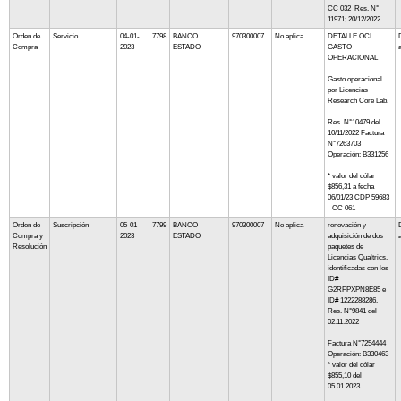
CC 032 Res. N°
11971; 20/12/2022
Orden de
Servicio
04-01-
7798
BANCO
970300007
No aplica
DETALLE OCI
Compra
2023
ESTADO
GASTO
OPERACIONAL
Gasto operacional
por Licencias
Research Core Lab.
Res. N°10479 del
10/11/2022 Factura
N°7263703
Operación: B331256
* valor del dólar
$856,31 a fecha
06/01/23 CDP 59683
- CC 061
Orden de
Suscripción
05-01-
7799
BANCO
970300007
No aplica
renovación y
Compra y
2023
ESTADO
adquisición de dos
Resolución
paquetes de
Licencias Qualtrics,
identificadas con los
ID#
G2RFPXPN8E85 e
ID# 1222288286.
Res. N°9841 del
02.11.2022
Factura N°7254444
Operación: B330463
* valor del dólar
$855,10 del
05.01.2023