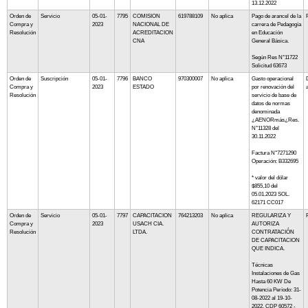
13.12.2022
Orden de
Servicio
05-01-
7795
COMISION
619788109
No aplica
Pago de arancel de la
Compra y
2023
NACIONAL DE
carrera de Pedagogía
Resolución
ACREDITACION
en Educación
CNA
General Básica.
Según Res N°11722
Solicitud 63673
Orden de
Suscripción
05-01-
7796
BANCO
970300007
No aplica
Gasto operacional
Compra y
2023
ESTADO
por renovación del
Resolución
servicio de base de
datos de normas
denominada
¿AENORmás¿Res.
N°11328 del
30.11.2022
Factura N°7271290
Operación: B332695
* valor del dólar
$855,10 del
05.01.2023 SOL.
62171 CC017
Orden de
Servicio
05-01-
7797
CAPACITACION
764213203
No aplica
REGULARIZA Y
Compra y
2023
USACH CIA.
AUTORIZA
Resolución
LTDA.
CONTRATACIÓN
DE CAPACITACION
QUE INDICA.
Técnicas
Instalaciones de Gas
Hasta 60 KW De
Potencia Período: 31-
08-2022 al 19-10-
2022. CDP 60572 -