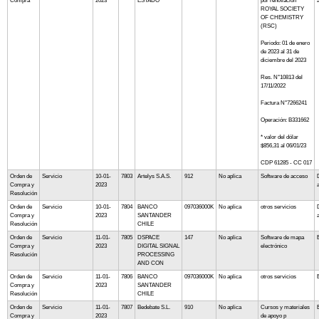
Compra
2023
ESTADO
por renovación
ROYAL SOCIETY
OF CHEMISTRY
(RSC)
Periodo: 01 de enero
de 2023 al 31 de
diciembre del 2023
Res. N°10813 del
17/11/2022
Factura N°7266241
Operación: B331662
* valor del dólar
$856,31 al 06/01/23
CDP 61285 - CC 017
Orden de
Servicio
10-01-
7803
Artelys S.A.S.
912
No aplica
Software de acceso
Compra y
2023
Resolución
Orden de
Servicio
10-01-
7804
BANCO
097036000K
No aplica
otros servicios
Compra y
2023
SANTANDER
Resolución
CHILE
Orden de
Servicio
11-01-
7805
DSPACE
147
No aplica
Software de mapa
Compra y
2023
DIGITAL SIGNAL
electrónico
Resolución
PROCESSING
AND CON
Orden de
Servicio
11-01-
7806
BANCO
097036000K
No aplica
otros servicios
Compra y
2023
SANTANDER
Resolución
CHILE
Orden de
Servicio
11-01-
7807
Bedebate S.L.
910
No aplica
Cursos y materiales
Compra y
2023
de apoyo p