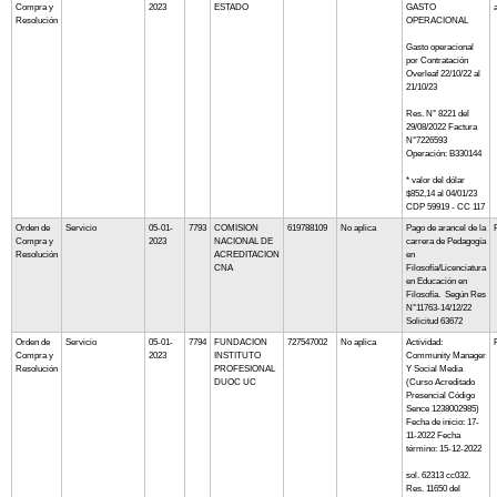
Compra y
2023
ESTADO
GASTO
Resolución
OPERACIONAL
Gasto operacional
por Contratación
Overleaf 22/10/22 al
21/10/23
Res. N° 8221 del
29/08/2022 Factura
N°7226593
Operación: B330144
* valor del dólar
$852,14 al 04/01/23
CDP 59919 - CC 117
Orden de
Servicio
05-01-
7793
COMISION
619788109
No aplica
Pago de arancel de la
Compra y
2023
NACIONAL DE
carrera de Pedagogía
Resolución
ACREDITACION
en
CNA
Filosofía/Licenciatura
en Educación en
Filosofía. Según Res
N°11763-14/12/22
Solicitud 63672
Orden de
Servicio
05-01-
7794
FUNDACION
727547002
No aplica
Actividad:
Compra y
2023
INSTITUTO
Community Manager
Resolución
PROFESIONAL
Y Social Media
DUOC UC
(Curso Acreditado
Presencial Código
Sence 1238002985)
Fecha de inicio: 17-
11-2022 Fecha
término: 15-12-2022
sol. 62313 cc032.
Res. 11650 del