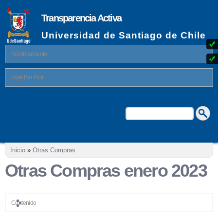
Pasar al
contenido
Transparencia Activa
principal
Universidad de Santiago de Chile
Nombramiento
User Bar First
Buscar
Formulario de búsqueda
Se encuentra usted aquí
Inicio
»
Otras Compras
Otras Compras enero 2023
Contenido