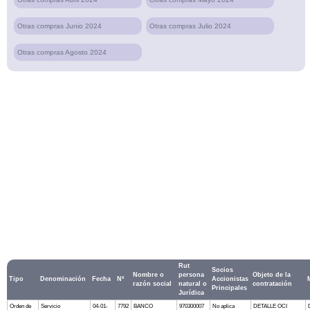
Otras compras Junio 2024
Otras compras Julio 2024
Otras compras Agosto 2024
Rut
Socios
Nombre o
persona
Objeto de la
Tipo
Denominación
Fecha
Nº
Accionistas
razón social
natural o
contratación
Principales
Jurídica
Orden de
Servicio
04-01-
7792
BANCO
970300007
No aplica
DETALLE OCI