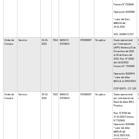
Factura N°7315640
Operación: B334984
* valor del Euro
$884,04 del
24.01.2023
SOL. 62298 CC017
Orden de
Servicio
24-01-
7814
BANCO
970300007
No aplica
Gasto operacional
Compra
2023
ESTADO
por Contratación
(APP) Mentora;15 de
Diciembre del 2022
al 26 de Enero del
2023. Res. N°11652
del 13/12/2022
Factura N° 7315639
Operación: B334974
* valor del dólar
$814,11 al 24/01/2023
CDP 62473 - CC 120
Orden de
Servicio
25-01-
7815
BANCO
970300007
No aplica
Gasto operacional
Compra
2023
ESTADO
por contratación de
Base de datos BMJ
Practice.
Res. N°9709 del
27.10.2022 Factura
N°7315641
Operación: B334981
* valor del dólar
$805,45 del
25.01.2023 SOL.