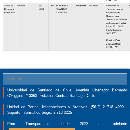
61043 CC017
Orden de
Servicio
26-01-
7816
EUROFINS
765016800
No aplica
Aplicación de
Compra y
2023
TRAINING
Técnicas para la
Resolución
CHILE S.A.
Evaluación de
Riesgos para
Sistemas de Gestión
de Inocuidad. Fecha
Inicio: 25.11.2022
Fecha Término:
30.11.2022
Resol. 497 del
24.01.2023 CDP
62149 cc032
Footer First
Universidad de Santiago de Chile. Avenida Libertador Bernardo
O'Higgins nº 3363. Estación Central. Santiago. Chile.
Unidad de Partes, Informaciones y Archivos: (56-2) 2 718 4900 -
Soporte Informático Segic: 2 718 0225
Para Transparencia desde 2023 en adelante