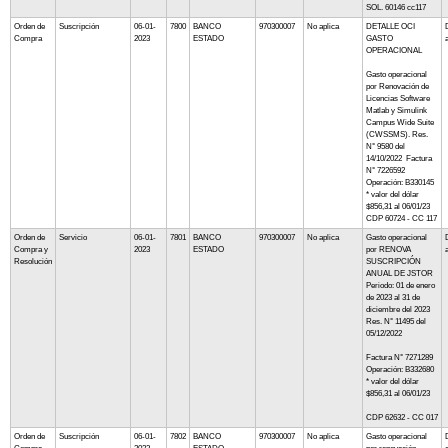
SOL. 60146 cc117
Orden de
Suscripción
06-01-
7800
BANCO
970300007
No aplica
DETALLE OCI
Compra
2023
ESTADO
GASTO
OPERACIONAL
Gasto operacional
por Renovación de
Licencias Software
Matlab y Simulink
Campus Wide Suite
(CWSSMS). Res.
N° 9580 del
14/10/2022 Factura
N° 7226592
Operación: B330145
* valor del dólar
$856,31 al 06/01/23
CDP 60724 - CC 117
Orden de
Servicio
06-01-
7801
BANCO
970300007
No aplica
Gasto operacional
Compra y
2023
ESTADO
por RENOVA
Resolución
SUSCRIPCIÓN
ANUAL DE JSTOR
Periodo: 01 de enero
de 2023 al 31 de
diciembre del 2023
Res. N° 11495 del
05/12/2022
Factura N° 7271289
Operación: B332680
* valor del dólar
$856,31 al 06/01/23
CDP 62632 - CC 017
Orden de
Suscripción
06-01-
7802
BANCO
970300007
No aplica
Gasto operacional