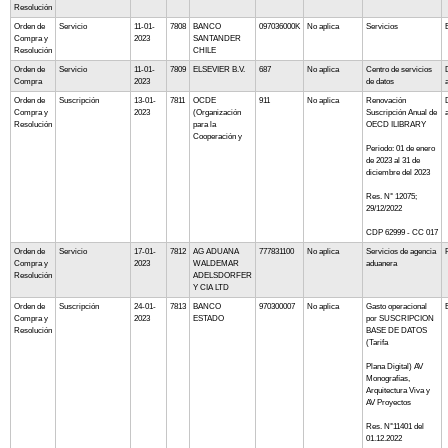
Resolución
Orden de
Servicio
11-01-
7808
BANCO
097036000K
No aplica
Servicios
Compra y
2023
SANTANDER
Resolución
CHILE
Orden de
Servicio
11-01-
7809
ELSEVIER B.V.
687
No aplica
Centro de servicios
Compra
2023
de datos
Orden de
Suscripción
13-01-
7811
OCDE
911
No aplica
Renovación
Compra y
2023
(Organización
Suscripción Anual de
Resolución
para la
OECD ILIBRARY
Cooperación y
Periodo: 01 de enero
de 2023 al 31 de
diciembre del 2023
Res. N° 12075;
29/12/2022
CDP 62999 - CC 017
Orden de
Servicio
17-01-
7812
AG ADUANA
777831100
No aplica
Servicios de agencia
Compra y
2023
WALDEMAR
aduanera
Resolución
ADELSDORFER
Y CIA LTD
Orden de
Suscripción
24-01-
7813
BANCO
970300007
No aplica
Gasto operacional
Compra y
2023
ESTADO
por SUSCRIPCION
Resolución
BASE DE DATOS
(Tarifa
Plana Digital) AV
Monografías,
Arquitectura Viva y
AV Proyectos
Res. N°11401 del
01.12.2022