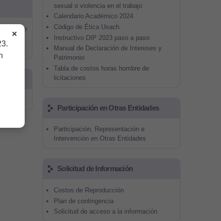
sexual o violencia en el trabajo
Calendario Académico 2024
Código de Ética Usach
antiago de
×
Instructivo DIP 2023 paso a paso
23.
Manual de Declaración de Intereses y
n
Patrimonio
Tabla de costos horas hombre de
licitaciones
Participación en Otras Entidades
Participación, Representación e
Intervención en Otras Entidades
Solicitud de Información
Costos de Reproducción
Plan de contingencia
Solicitud de acceso a la información