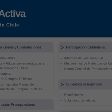
Pasar al
contenido
Activa
principal
de Chile
siciones y Contrataciones
Participación Ciudadana
 Inmuebles
Informes de Gestión Anual
 y Adquisiciones realizadas a
Mecanismos de Participación Ci
de Mercado Público
Norma General de Participación
Compras
 de Compras Públicas
Subsidios y Beneficios
ción aprueba Manual de
imiento de Compras Públicas
Beneficiarios
Subsidio y Beneficios
mación Presupuestaria