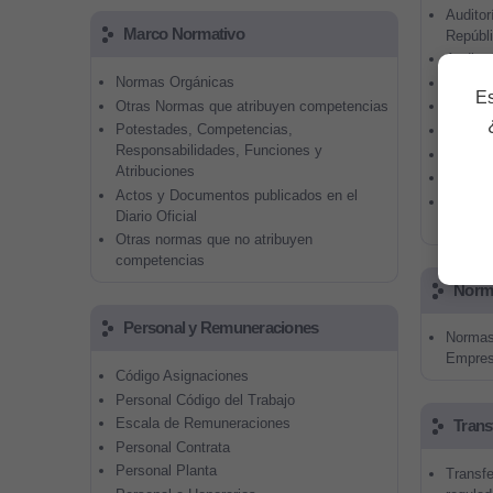
Auditor
Marco Normativo
Repúbl
Auditor
Normas Orgánicas
Estado
Es
Otras Normas que atribuyen competencias
Presup
Potestades, Competencias,
Modific
Responsabilidades, Funciones y
Balance
Atribuciones
Gastos 
Actos y Documentos publicados en el
Gastos 
Diario Oficial
Ceremo
Otras normas que no atribuyen
competencias
Norma
Personal y Remuneraciones
Normas 
Empres
Código Asignaciones
Personal Código del Trabajo
Escala de Remuneraciones
Trans
Personal Contrata
Personal Planta
Transfe