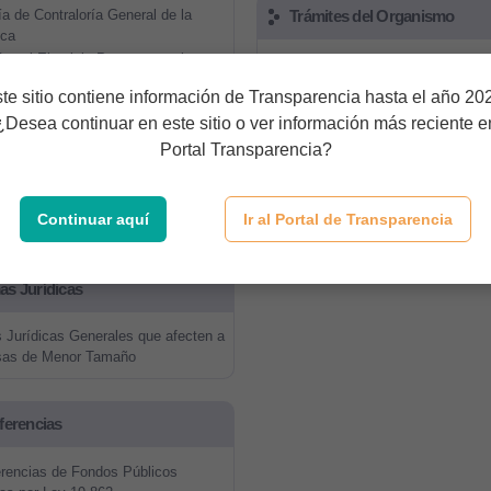
ía de Contraloría General de la
Trámites del Organismo
ica
ías al Ejercicio Presupuestario
Trámites de la Universidad de S
s Financieros
Chile
te sitio contiene información de Transparencia hasta el año 20
uesto Asignado
Trámites en Chileatiende
¿Desea continuar en este sitio o ver información más reciente e
aciones al presupuesto
Portal Transparencia?
 de Ejecución Presupuestaria
Ley de Lobby
de Avisaje y Publicidad
de Representación, Protocolo y
Continuar aquí
Ir al Portal de Transparencia
nial
Ley de Lobby 20.730
s Jurídicas
Jurídicas Generales que afecten a
as de Menor Tamaño
ferencias
rencias de Fondos Públicos