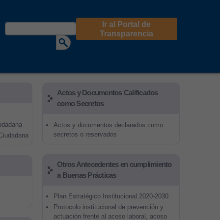
Ir al Portal de
Buscar
Formulario de búsqueda
Transparencia
Actos y Documentos Calificados
como Secretos
udadana
Actos y documentos declarados como
secretos o reservados
 Ciudadana
Otros Antecedentes en cumplimiento
a Buenas Prácticas
Plan Estratégico Institucional 2020-2030
Protocolo institucional de prevención y
actuación frente al acoso laboral, acoso