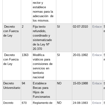
rector y
establece
normas para la
adecuación de
los mismos.
Decreto
2
Fija texto
SI
02-07-2010
Enlace
con Fuerza
refundido,
de Ley
coordinado y
sistematizado
de la Ley Nº
20.370
Decreto
1363
Modifica
SI
20-01-1992
Enlace
con Fuerza
viáticos para
de Ley
comisiones de
servicios en
territorio
nacional
Decreto
94
Establece
NO
15-03-1988
Enlace
S
Universitario
Becas para
m
Hijos de
Funcionarios
NO
Decreto
670
Reglamento de
24-08-1983
Enlace
S