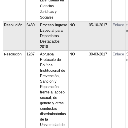
Licenciatura en
Ciencias
Jurídicas y
Sociales
Resolución
6430
Proceso Ingreso
NO
05-10-2017
Enlace
S
Especial para
m
Deportistas
Destacados
2018
1287
Aprueba
NO
30-03-2017
Enlace
Resolución
Protocolo de
Política
Institucional de
Prevención,
Sanción y
Reparación
frente al acoso
sexual, de
genero y otras
conductas
discriminatorias
de la
Universidad de