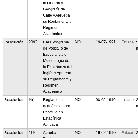
la Historia y
Geografía de
Chile y Aprueba
su Reglamento y
Régimen
Académico
2092
NO
19-07-1991
Enlace
Resolución
Crea Programa
S
de Postítulo de
m
Especialista en
Metodología de
la Enseñanza del
Inglés y Aprueba
su Reglamento y
Régimen
Académico
951
NO
Enlace
Resolución
Reglamento
08-05-1990
S
académico para
m
Postítulo en
Estadística
Aplicada
119
NO
19-02-1990
Resolución
Apueba
Enlace
S