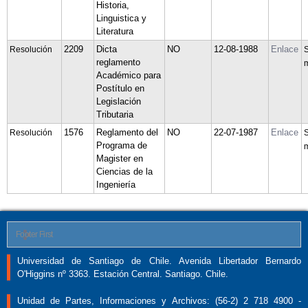
Historia,
Linguistica y
Literatura
2209
Dicta
NO
12-08-1988
Enlace
Resolución
S
reglamento
m
Académico para
Postítulo en
Legislación
Tributaria
1576
Reglamento del
NO
22-07-1987
Enlace
Resolución
S
Programa de
m
Magister en
Ciencias de la
Ingeniería
Footer First
Universidad de Santiago de Chile. Avenida Libertador Bernardo
O'Higgins nº 3363. Estación Central. Santiago. Chile.
Unidad de Partes, Informaciones y Archivos: (56-2) 2 718 4900 -