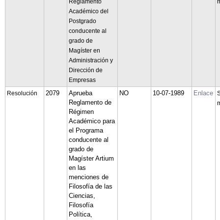
Reglamento
m
Académico del
Postgrado
conducente al
grado de
Magíster en
Administración y
Dirección de
Empresas
2079
Aprueba
NO
10-07-1989
Enlace
Resolución
S
Reglamento de
m
Régimen
Académico para
el Programa
conducente al
grado de
Magíster Artium
en las
menciones de
Filosofía de las
Ciencias,
Filosofía
Política,