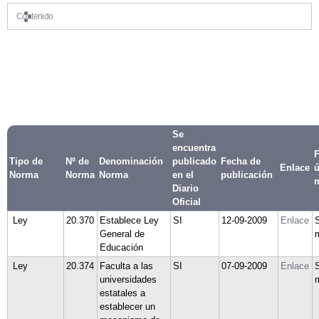
Contenido
Se
encuentra
F
Tipo de
Nº de
Denominación
publicado
Fecha de
Enlace
ú
Norma
Norma
Norma
en el
publicación
m
Diario
Oficial
Ley
20.370
Establece Ley
SI
12-09-2009
Enlace
General de
Educación
Ley
20.374
Faculta a las
SI
07-09-2009
Enlace
universidades
estatales a
establecer un