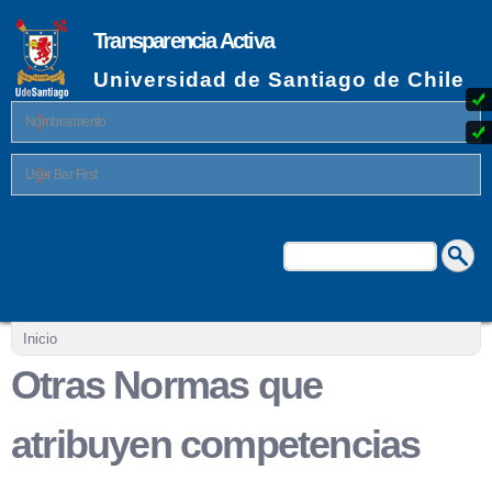
Pasar al
contenido
Transparencia Activa
principal
Universidad de Santiago de Chile
Nombramiento
User Bar First
Buscar
Formulario de búsqueda
Se encuentra usted aquí
Inicio
Otras Normas que
atribuyen competencias