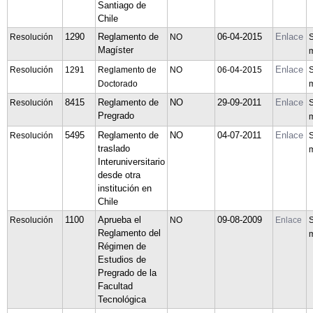
Santiago de
Chile
1290
Reglamento de
06-04-2015
Enlace
Resolución
NO
S
Magíster
m
Enlace
Resolución
1291
Reglamento de
NO
06-04-2015
S
Doctorado
m
8415
Reglamento de
NO
29-09-2011
Enlace
Resolución
S
Pregrado
m
5495
Reglamento de
NO
04-07-2011
Enlace
Resolución
S
traslado
m
Interuniversitario
desde otra
institución en
Chile
1100
Aprueba el
09-08-2009
Resolución
NO
Enlace
S
Reglamento del
m
Régimen de
Estudios de
Pregrado de la
Facultad
Tecnológica