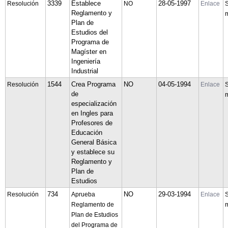
3339
Establece
28-05-1997
Resolución
NO
Enlace
S
Reglamento y
m
Plan de
Estudios del
Programa de
Magíster en
Ingeniería
Industrial
1544
Crea Programa
NO
04-05-1994
Resolución
Enlace
S
de
m
especialización
en Ingles para
Profesores de
Educación
General Básica
y establece su
Reglamento y
Plan de
Estudios
734
NO
29-03-1994
Resolución
Aprueba
Enlace
S
Reglamento de
m
Plan de Estudios
del Programa de