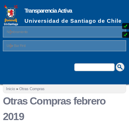
Pasar al
contenido
Transparencia Activa
principal
Universidad de Santiago de Chile
Nombramiento
User Bar First
Buscar
Formulario de búsqueda
Se encuentra usted aquí
Inicio
»
Otras Compras
Otras Compras febrero
2019