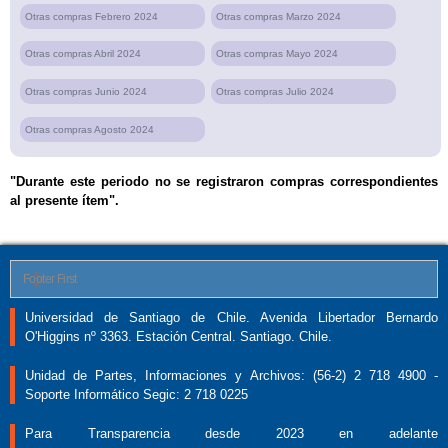
Otras compras Febrero 2024
Otras compras Marzo 2024
Otras compras Abril 2024
Otras compras Mayo 2024
Otras compras Junio 2024
Otras compras Julio 2024
Otras compras Agosto 2024
"Durante este periodo no se registraron compras correspondientes
al presente ítem".
Footer First
Universidad de Santiago de Chile. Avenida Libertador Bernardo
O'Higgins nº 3363. Estación Central. Santiago. Chile.
Unidad de Partes, Informaciones y Archivos: (56-2) 2 718 4900 -
Soporte Informático Segic: 2 718 0225
Para Transparencia desde 2023 en adelante