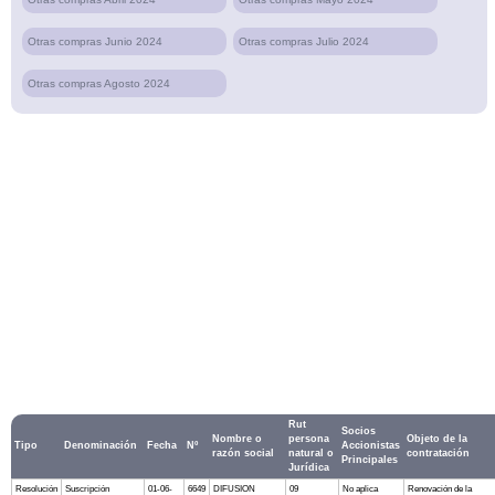
Otras compras Junio 2024
Otras compras Julio 2024
Otras compras Agosto 2024
Rut
Socios
Nombre o
persona
Objeto de la
Tipo
Denominación
Fecha
Nº
Accionistas
razón social
natural o
contratación
Principales
Jurídica
Resolución
Suscripción
01-06-
6649
DIFUSION
09
No aplica
Renovación de la