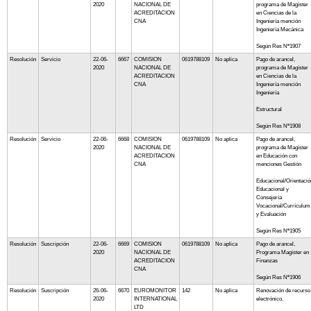
2020
NACIONAL DE
programa de Magíster
ACREDITACION
en Ciencias de la
CNA
Ingeniería mención
Ingeniería Mecánica
Según Res Nª1907
Resolución
Servicio
22-06-
6667
COMISION
0619788109
No aplica
Pago de arancel,
2020
NACIONAL DE
programa de Magíster
ACREDITACION
en Ciencias de la
CNA
Ingeniería mención
Ingeniería
Estructural
Según Res Nª1908
Resolución
Servicio
22-06-
6668
COMISION
0619788109
No aplica
Pago de arancel,
2020
NACIONAL DE
programa de Magíster
ACREDITACION
en Educación con
CNA
menciones Gestión
Educacional/Orientació
Educacional y
Consejería
Vocacional/Currículum
y Evaluación
Según Res Nª1905
Resolución
Suscripción
22-06-
6669
COMISION
0619788109
No aplica
Pago de arancel,
2020
NACIONAL DE
Programa Magíster en
ACREDITACION
Finanzas
CNA
Según Res Nª1906
Resolución
Suscripción
26-06-
6670
EUROMONITOR
142
No aplica
Renovación de recurso
2020
INTERNATIONAL
electrónico.
LTD