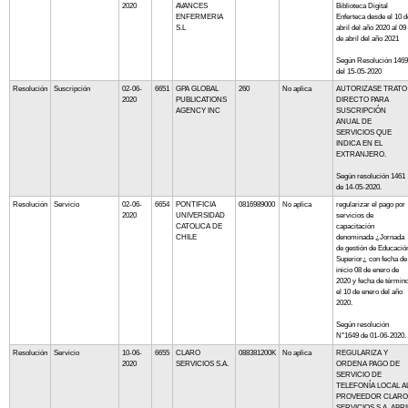
2020
AVANCES
Biblioteca Digital
ENFERMERIA
Enferteca desde el 10 d
S.L
abril del año 2020 al 09
de abril del año 2021
Según Resolución 1469
del 15-05-2020
Resolución
Suscripción
02-06-
6651
GPA GLOBAL
260
No aplica
AUTORIZASE TRATO
2020
PUBLICATIONS
DIRECTO PARA
AGENCY INC
SUSCRIPCIÓN
ANUAL DE
SERVICIOS QUE
INDICA EN EL
EXTRANJERO.
Según resolución 1461
de 14-05-2020.
Resolución
Servicio
02-06-
6654
PONTIFICIA
0816989000
No aplica
regularizar el pago por
2020
UNIVERSIDAD
servicios de
CATOLICA DE
capacitación
CHILE
denominada ¿Jornada
de gestión de Educació
Superior¿ con fecha de
inicio 08 de enero de
2020 y fecha de términ
el 10 de enero del año
2020.
Según resolución
N°1649 de 01-06-2020.
Resolución
Servicio
10-06-
6655
CLARO
088381200K
No aplica
REGULARIZA Y
2020
SERVICIOS S.A.
ORDENA PAGO DE
SERVICIO DE
TELEFONÍA LOCAL A
PROVEEDOR CLARO
SERVICIOS S.A. ABRI