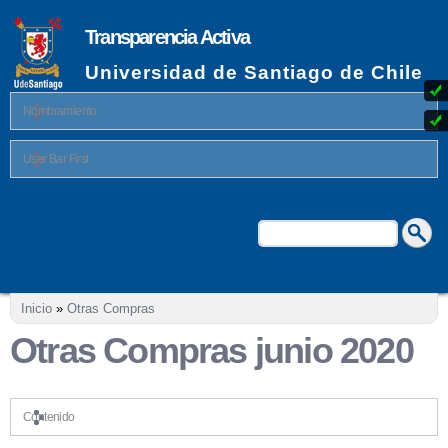
Pasar al
contenido
Transparencia Activa
principal
Universidad de Santiago de Chile
Nombramiento
User Bar First
Buscar
Formulario de búsqueda
Se encuentra usted aquí
Inicio
»
Otras Compras
Otras Compras junio 2020
Contenido