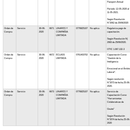
Passport-Annual
Período: 12-05-2020 al
11-05-2021.
Según Resolución
N°2062 de 25/06/2020
Orden de
Servicio
30-06-
6671
LINARES Y
0776825107
No aplica
Regulariza pago de
Compra
2020
COMPAÑIA
capacitación.
LIMITADA
Según Resolución N|
2083 de 25/06/2020.
OTIC 1.067.132-3
Orden de
Servicio
30-06-
6672
ECLASS
0761403702
No aplica
Capacitación Curso
Compra
2020
LIMITADA
"Gestión de la
Inteligencia
Emocional en el Ámbit
Laboral".
Según resolución
N°2073 de fecha 25-06-
2020.
Orden de
Servicio
30-06-
6673
LINARES Y
0776825107
No aplica
Servicio de
Compra
2020
COMPAÑIA
Capacitación Curso
LIMITADA
"Herramientas
Colaborativas de
Gsuite"
Según Resolución
N°2074 de fecha 25-06-
2020