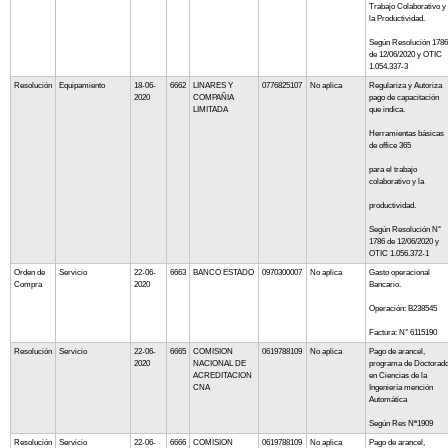
Trabajo Colaborativo y
la Productividad.
Según Resolución 1786
de 12/06/2020 y OTIC
1.054.337-3
Resolución
Equipamiento
18-06-
6662
LINARES Y
0776825107
No aplica
Regulariza y Autoriza
2020
COMPAÑIA
pago de capacitación
LIMITADA
que indica.
Herramientas básicas
de office 365
para el trabajo
colaborativo y la
productividad.
Según Resolución N°
1786 de 12/06/2020 y
OTIC 1.056.372-1
Orden de
Servicio
22-06-
6663
BANCO ESTADO
0970300007
No aplica
Gasto operacional
Compra
2020
Bancario.
Operación: B238545
Factura: N° 6115190
Resolución
Servicio
22-06-
6665
COMISION
0619788109
No aplica
Pago de arancel,
2020
NACIONAL DE
programa de Doctorad
ACREDITACION
en Ciencias de la
CNA
Ingeniería mención
Automática
Según Res Nª1909
Resolución
Servicio
22-06-
6666
COMISION
0619788109
No aplica
Pago de arancel,