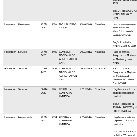
2020.
SEGÚN RESOLUCIÓ
N°1758 DEL 09-06-
2020.
Resolución
Suscripción
10-06-
6656
CORPORACION
0655216502
No aplica
renovar su suscripción
2020
CINCEL
anual al recurso
electrónico Knovel con
Instituto CINCEL.
Según Resolución
N°1743 de 08-06-2020
Resolución
Servicio
15-06-
6658
COMISION
0619788109
No aplica
Pago de arancel,
2020
NACIONAL DE
Programa de Magíster
ACREDITACION
en Marketing, Res.
CNA
Nº1797
Resolución
Servicio
15-06-
6659
COMISION
0619788109
No aplica
Pago de arancel,
2020
NACIONAL DE
Programa de Magíster
ACREDITACION
en Contabilidad y
CNA
Auditoría de Gestión,
Res. Nº1801
Resolución
Servicio
18-06-
6660
LINARES Y
0776825107
No aplica
Regulariza y autoriza
2020
COMPAÑIA
pago de capacitación
LIMITADA
que indica.
Según Resolución N°
1786 de 12/06/2020 y N
OTIC 1.054.327-2.
Resolución
Equipamiento
18-06-
6661
LINARES Y
0776825107
No aplica
Regulariza y autoriza
2020
COMPAÑIA
pago de capacitación
LIMITADA
que indica.
Herramientas Básicas
de Office 365, para el