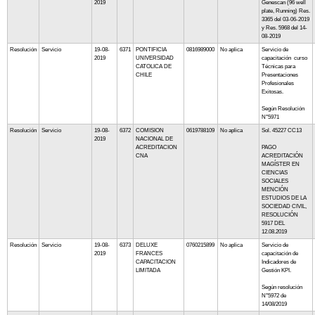
2019
Genescan (96 well
plate, Running) Res.
3365 del 03-06-2019
y Res. 5968 del 14-
08-2019
Resolución
Servicio
19-08-
6371
PONTIFICIA
0816989000
No aplica
Servicio de
2019
UNIVERSIDAD
capacitación curso
CATOLICA DE
Técnicas para
CHILE
Presentaciones
Profesionales
Exitosas.
Según Resolución
N°5971
Resolución
Servicio
19-08-
6372
COMISION
0619788109
No aplica
Sol. 45227 CC13
2019
NACIONAL DE
ACREDITACION
PAGO
CNA
ACREDITACIÓN
MAGÍSTER EN
CIENCIAS
SOCIALES
MENCIÓN
ESTUDIOS DE LA
SOCIEDAD CIVIL,
RESOLUCIÓN
5917 DEL
12.08.2019
Resolución
Servicio
19-08-
6373
DELUXE
0760215899
No aplica
Servicio de
2019
FRANCES
capacitación de
CAPACITACION
Indicadores de
LIMITADA
Gestión KPI.
Según resolución
N°5972 de
14/08/2019