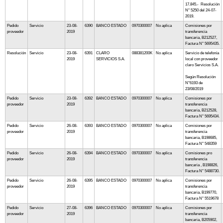
17.845.- Resolución
N° 5250 del 24-07-
2019.
Pedido
Servicio
23-08-
6390
BANCO ESTADO
0970300007
No aplica
Comisiones por
proveedor
2019
transferencia
bancaria, B212527,
Factura N° 5695435.
Resolución
Servicio
23-08-
6391
CLARO
088381200K
No aplica
Servicio de telefonía
2019
SERVICIOS S.A.
local con proveedor
claro Servicios S.A.
Según Resolución
N°6193 de
23/08/2019
Pedido
Servicio
23-08-
6392
BANCO ESTADO
0970300007
No aplica
Comisiones por
proveedor
2019
transferencia
bancaria, B212528,
Factura N° 5695434.
Pedido
Servicio
26-08-
6393
BANCO ESTADO
0970300007
No aplica
Comisiones por
proveedor
2019
transferencia
bancaria, B198685,
Factura N° 548359
Pedido
Servicio
26-08-
6394
BANCO ESTADO
0970300007
No aplica
Comisiones pro
proveedor
2019
transferencia
bancaria , B198826,
Factura N° 5488730.
Pedido
Servicio
26-08-
6395
BANCO ESTADO
0970300007
No aplica
Comisiones por
proveedor
2019
transferencia
bancaria, B199770,
Factura N° 5519678
Pedido
Servicio
27-08-
6396
BANCO ESTADO
0970300007
No aplica
Comisiones por
proveedor
2019
transferencia
bancaria, B205902,