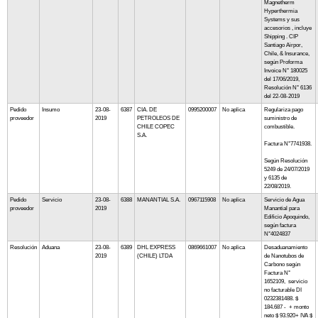
Magnetherm
Hyperthermia
Systems y sus
accesorios , incluye
Shipping . CIP
Santiago Airpor,
Chile, & Insurance,
según Proforma
Invoice N° 180025
del 17/06/2019,
Resolución N° 6136
del 22-08-2019
Pedido
Insumo
23-08-
6387
CIA. DE
0995200007
No aplica
Regulariza pago
proveedor
2019
PETROLEOS DE
suministro de
CHILE COPEC
combustible.
S.A.
Factura N°7741938.
Según Resolución
5249 de 24/07/2019
y 6135 de
22/08/2019.
Pedido
Servicio
23-08-
6388
MANANTIAL S.A.
0967115908
No aplica
Servicio de Agua
proveedor
2019
Manantial para
Edificio Apoquindo,
según factura
N°4024837
Resolución
Aduana
23-08-
6389
DHL EXPRESS
0869661007
No aplica
Desaduanamiento
2019
(CHILE) LTDA
de Nanotubos de
Carbono según
Factura N°
1652109, servicio
no facturable DI
0232381488. $
184.687 - + monto
neto $ 93.920+ IVA $