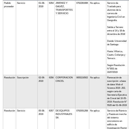
Pedido
Servicio
01-08-
6354
JIMENEZ Y
076228166K
No aplica
Servicio de
proveedor
2019
GALVEZ,
Traslado para
TRANSPORTES
alumnos de la
Y SERVICIO
carrera de
Ingeniería Civil en
Geografía.
Salida a Terreno
entre el 14 y 18 de
diciembre de 2018
Desde: Universidad
de Santiago
Hasta: Villarica,
Cautín, Coñaripe y
Temuco.
Según Resolución
N°5501 de
31/07/2019
Resolución
Suscripción
02-08-
6356
CORPORACION
0655216502
No aplica
Renovación de
2019
CINCEL
suscripción a base
de datos Web of
Science 2019 -202,
según carta de
Secretaria Ejecutiva
de Cincel del 10-05-
2019. Resolución N°
5520 del 01-08-2019
Resolución
Servicio
05-08-
6357
DE EQUIPOS
0762001268
No aplica
Servicio de Reinicio
2019
INDUSTRIALES
y Puesta en marcha
SA
del sistema
sincronismo en
edificio de
Investigación Rector