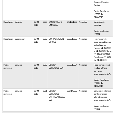
Eduardo Morales
Santos.
Según Resolución
N°5505 de
01/08/2019
Resolución
Servicio
05-08-
6358
SANTO FILMS
0761351389
No aplica
Servicios de
2019
LIMITADA
catering.
Según resolución
N°5502
Resolución
Suscripción
05-08-
6359
CORPORACION
0655216502
No aplica
Renovación de
2019
CINCEL
suscripción Base de
Datos Knovel,
Periodo 01-06-2019
al 31-05-2020, Carta
N° 0051/UES/2019,
Resolución N° 5521
del 01-08-2019
Pedido
Servicio
06-08-
6360
CLARO
088381200K
No aplica
Pago servicio local
proveedor
2019
SERVICIOS S.A.
medido a Claro
servicios
Empresariales S.A..
Según Resolución
N°5504 de
01/08/2019
Pedido
Servicio
06-08-
6361
CLARO
0957140009
No aplica
Servicio de telefonía
proveedor
2019
SERVICIOS
con la empresa
EMPRESARIALES
Claro Servicios
S.A
Empresariales S.A.
Según resolución
N°4672