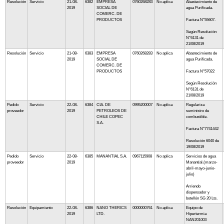
Resolución
Servicio
21-08-
6382
EMPRESA
0760268283
No aplica
Abastecimiento de
2019
SOCIAL DE
agua Purificada.
COMERC. DE
PRODUCTOS
Factura N°55607.
Según Resolución
N°6131 de
21/08/2019
Resolución
Servicio
21-08-
6383
EMPRESA
0760268283
No aplica
Abastecimiento de
2019
SOCIAL DE
agua Purificada.
COMERC. DE
PRODUCTOS
Factura N°57022
Según Resolución
N°6131 de
21/08/2019
Pedido
Servicio
22-08-
6384
CIA. DE
0995200007
No aplica
Regulariza
proveedor
2019
PETROLEOS DE
suministro de
CHILE COPEC
combustible.
S.A.
Factura N°7741442
Resolución 6040 de
19/08/2019
Pedido
Servicio
22-08-
6385
MANANTIAL S.A.
0967115908
No aplica
Servicios de agua
proveedor
2019
Manantial.(marzo-
abril-mayo-junio-
julio)
Arriendo
dispensador y
botellón SG 20 Lts.
Resolución
Equipamiento
22-08-
6386
NANO THERICS
0000000761
No aplica
Equipo de
2019
LTD.
Hipertermia
NAN201003