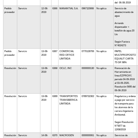
del 06-08-2019
Pedido
Servicio
12-08-
6366
MANANTIAL S.A.
0967115908
No aplica
Servicio de
proveedor
2019
abastecimiento de
agua
Arriendo
dispensador +
botellón de agua 20
Lts
Según Factura
N°4024273
Pedido
Servicio
13-08-
6367
COMERCIAL
0770128706
No aplica
PAPEL
proveedor
2019
RED OFFICE
MULTIPROPOSITO
LIMITADA
EQUALIT CARTA
75 GR 98%
Resolución
Servicio
13-08-
6368
OCLC, INC
0000000130
No aplica
Renovación de
2019
Herramienta en
línea EZPROXY,
periodo 04-09-2019
al 03-09-2020,
Resolución 5695 del
06-08-2019
Resolución
Servicio
13-08-
6369
TRANSPORTES
0789732302
No aplica
Regulariza y ordena
2019
TRANSIBERICA
a pago por servicio
LIMITADA
de transporte para
los alumnos de la
carrera Ingeniería
Ambiental.
Según Resolución
N°5877 de
12/08/2019
Resolución
Servicio
14-08-
6370
MACROGEN
0000000061
No aplica
Servicios de