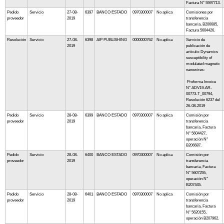
Factura N° 5597713.
Pedido
Servicio
27-08-
6397
BANCO ESTADO
0970300007
No aplica
Comisiones por
proveedor
2019
transferencia
bancaria, B206685,
Factura 5604426.
Resolución
Servicio
27-08-
6398
AIP PUBLISHING
0000000762
No aplica
Servicio de
2019
publicación de
artículo: Dynamics
susceptibility of
modulated magnetic
nanowires:
Proforma Invoice
N° ADV19-AR-
00773-T_00794,
Resolución 6237 del
26-08-2019
Pedido
Servicio
28-08-
6399
BANCO ESTADO
0970300007
No aplica
Comisión por
proveedor
2019
transferencia
bancaria, Factura
N° 5604427,
operación N°
B206687.
Pedido
Servicio
28-08-
6400
BANCO ESTADO
0970300007
No aplica
Comisión por
proveedor
2019
transferencia
bancaria, Factura
N° 5607255,
operación N°
B207445.
Pedido
Servicio
28-08-
6401
BANCO ESTADO
0970300007
No aplica
Comisión por
proveedor
2019
transferencia
bancaria, Factura
N° 5620155,
operación B207962.