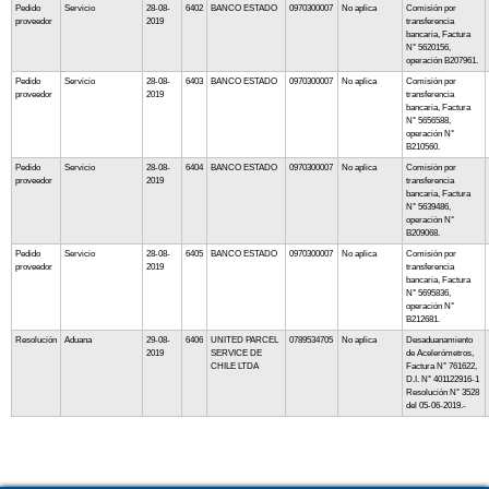
Pedido
Servicio
28-08-
6402
BANCO ESTADO
0970300007
No aplica
Comisión por
proveedor
2019
transferencia
bancaria, Factura
N° 5620156,
operación B207961.
Pedido
Servicio
28-08-
6403
BANCO ESTADO
0970300007
No aplica
Comisión por
proveedor
2019
transferencia
bancaria, Factura
N° 5656588,
operación N°
B210560.
Pedido
Servicio
28-08-
6404
BANCO ESTADO
0970300007
No aplica
Comisión por
proveedor
2019
transferencia
bancaria, Factura
N° 5639486,
operación N°
B209068.
Pedido
Servicio
28-08-
6405
BANCO ESTADO
0970300007
No aplica
Comisión por
proveedor
2019
transferencia
bancaria, Factura
N° 5695836,
operación N°
B212681.
Resolución
Aduana
29-08-
6406
UNITED PARCEL
0789534705
No aplica
Desaduanamiento
2019
SERVICE DE
de Acelerómetros,
CHILE LTDA
Factura N° 761622,
D.I. N° 401122916-1
Resolución N° 3528
del 05-06-2019.-