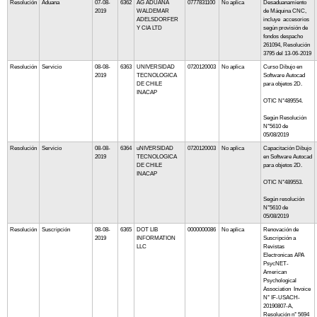
Resolución
Aduana
07-08-
6362
AG ADUANA
0777831100
No aplica
Desaduanamiento
2019
WALDEMAR
de Máquina CNC,
ADELSDORFER
incluye accesorios
Y CIA LTD
según provisión de
fondos despacho
261094, Resolución
3795 del 13-06-2019
Resolución
Servicio
08-08-
6363
UNIVERSIDAD
0720120003
No aplica
Curso Dibujo en
2019
TECNOLOGICA
Software Autocad
DE CHILE
para objetos 2D.
INACAP
OTIC N°489554.
Según Resolución
N°5610 de
05/08/2019
Resolución
Servicio
08-08-
6364
uNIVERSIDAD
0720120003
No aplica
Capacitación Dibujo
2019
TECNOLOGICA
en Software Autocad
DE CHILE
para objetos 2D.
INACAP
OTIC N°489553.
Según resolución
N°5610 de
05/08/2019
Resolución
Suscripción
08-08-
6365
DOT LIB
0000000086
No aplica
Renovación de
2019
INFORMATION
Suscripción a
LLC
Revistas
Electronicas APA
PsycNET-
American
Psychological
Association Invoice
N° IF-USACH-
20190807-A,
Resolución n° 5694