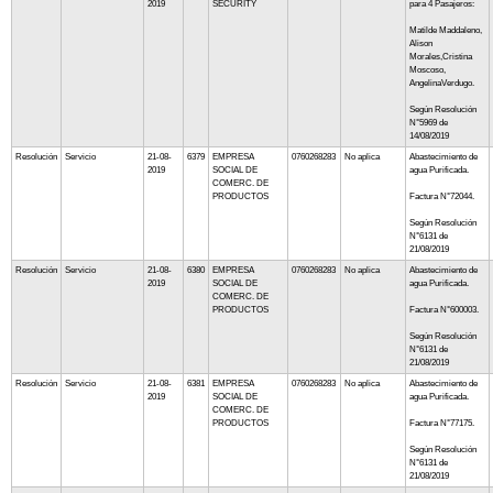
2019
SECURITY
para 4 Pasajeros:
Matilde Maddaleno,
Alison
Morales,Cristina
Moscoso,
AngelinaVerdugo.
Según Resolución
N°5969 de
14/08/2019
Resolución
Servicio
21-08-
6379
EMPRESA
0760268283
No aplica
Abastecimiento de
2019
SOCIAL DE
agua Purificada.
COMERC. DE
PRODUCTOS
Factura N°72044.
Según Resolución
N°6131 de
21/08/2019
Resolución
Servicio
21-08-
6380
EMPRESA
0760268283
No aplica
Abastecimiento de
2019
SOCIAL DE
agua Purificada.
COMERC. DE
PRODUCTOS
Factura N°600003.
Según Resolución
N°6131 de
21/08/2019
Resolución
Servicio
21-08-
6381
EMPRESA
0760268283
No aplica
Abastecimiento de
2019
SOCIAL DE
agua Purificada.
COMERC. DE
PRODUCTOS
Factura N°77175.
Según Resolución
N°6131 de
21/08/2019