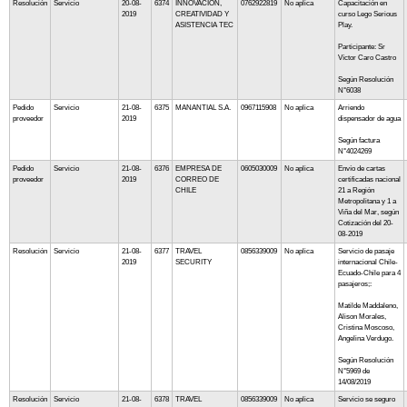
Resolución
Servicio
20-08-
6374
INNOVACION,
0762922819
No aplica
Capacitación en
2019
CREATIVIDAD Y
curso Lego Serious
ASISTENCIA TEC
Play.
Participante: Sr
Víctor Caro Castro
Según Resolución
N°6038
Pedido
Servicio
21-08-
6375
MANANTIAL S.A.
0967115908
No aplica
Arriendo
proveedor
2019
dispensador de agua
Según factura
N°4024269
Pedido
Servicio
21-08-
6376
EMPRESA DE
0605030009
No aplica
Envío de cartas
proveedor
2019
CORREO DE
certificadas nacional
CHILE
21 a Región
Metropolitana y 1 a
Viña del Mar, según
Cotización del 20-
08-2019
Resolución
Servicio
21-08-
6377
TRAVEL
0856339009
No aplica
Servicio de pasaje
2019
SECURITY
internacional Chile-
Ecuado-Chile para 4
pasajeros;:
Matilde Maddaleno,
Alison Morales,
Cristina Moscoso,
Angelina Verdugo.
Según Resolución
N°5969 de
14/08/2019
Resolución
Servicio
21-08-
6378
TRAVEL
0856339009
No aplica
Servicio se seguro