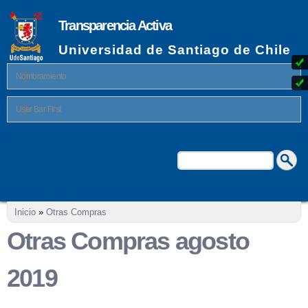
Pasar al
contenido
Transparencia Activa
principal
Universidad de Santiago de Chile
Nombramiento
User Bar First
Buscar
Formulario de búsqueda
Se encuentra usted aquí
Inicio
»
Otras Compras
Otras Compras agosto
2019