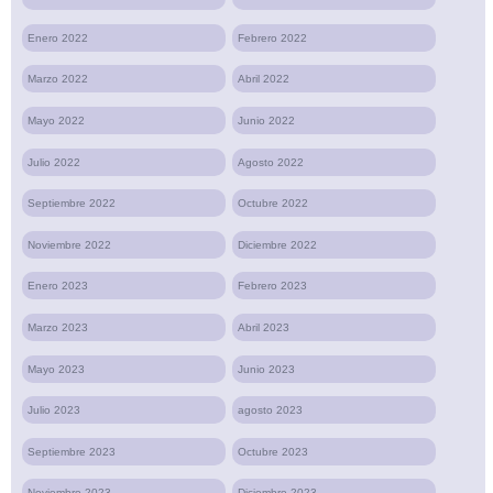
Enero 2022
Febrero 2022
Marzo 2022
Abril 2022
Mayo 2022
Junio 2022
Julio 2022
Agosto 2022
Septiembre 2022
Octubre 2022
Noviembre 2022
Diciembre 2022
Enero 2023
Febrero 2023
Marzo 2023
Abril 2023
Mayo 2023
Junio 2023
Julio 2023
agosto 2023
Septiembre 2023
Octubre 2023
Noviembre 2023
Diciembre 2023