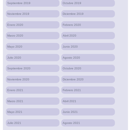
Septiembre 2019
Octubre 2019
Noviembre 2019
Diciembre 2019
Enero 2020
Febrero 2020
Marzo 2020
Abril 2020
Mayo 2020
Junio 2020
Julio 2020
Agosto 2020
Septiembre 2020
Octubre 2020
Noviembre 2020
Diciembre 2020
Enero 2021
Febrero 2021
Marzo 2021
Abril 2021
Mayo 2021
Junio 2021
Julio 2021
Agosto 2021