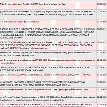
ECTA. Con cargo al proyecto Gore Fic 30487859_0 que dirige el profesor Luis Saez.
01-01-2020
tigación referente a: Nuevos enfoques para comprender y mejorar las propiedades antibacterianas de las nanoparticulas
01-01-2020
oyecto de nuevas líneas de investigación con capacidades existentes USA1899_2_3_2. Contraparte técnica Sr. Manuel
idad de Santiago. Temporada de Conciertos 2020
01-03-2020
 TESIS ALUMNOS_1_ DAHIOLETT QUEZADA HERNÁNDEZ. FECHA DE EXAMEN: 09/10/2019._2_ DARLING
06-08-2019
A DE EXAMEN: 14/10/2019._3_ JAVIERA CALBACHO PARRAGUEZ. NATALY MALLEA ROSALES y_CAROLINA
 DE EXAMEN: 11/10/2019._4 _ NATALY NÚÑEZ PONCE. MATÍAS SEPÚLVEDA SEPÚLVEDA y YAMILETT
DE EXAMEN: 07/10/2019.
"DOMOTICA PARA MICROEMPRESAS". Alumna: V. Figueroa D.. 14/10/2019. Tecnólogo en Telecomunicaciones
02-09-2019
TOR DE 1 TESIS: "SISTEMA INTELIGENTE DE CAPTACIÓN DE ENERGÍA FOTOVOLTAICA Y EÓLICA PARA
Díaz P.. 14/10/2019. Tecnólogo en Telecomunicaciones.
anificación del Desarrollo Regional y en el módulo IV Planificación. programación y gestión de inversiones a nivel
01-07-2019
estión de los Nuevos Gobiernos Regionales
nios de honorarios a través de los sistemas SIAPER. SGD. descargar resoluciones tramitadas y envío de antecedentes
02-03-2020
e otras actividades.
ETERMINACION TOXICIDAD DE NANOMATERIALES Y GESTION ADMINISTRATIVA DE LABORATORIO.
01-01-2020
FB0807 (25 HRS. DISTRIBUIDAS A LA SEMANA).
ABORATORIO DE RESONANCIA DE ESPOIN ELECTRONICO PROY.BASAL CEDENNA FB0807 (1 HR. A LA
01-01-2020
SIMULACIONES NUMERICAS Y CALCULOS ANALITICIOS DE NANOESTRUCTURAS MAGNETICAS
01-01-2020
CION NEUROMORFICA. PROY. BASAL CEDENNA FB0807 (1 HR. A LA SEMANA).
archivo. revisión bibliográfica. Con cargo al proyecto Anillos SOC 180001 que dirige el profesor Manuel Llorca.
01-01-2020
 en el Proyecto "Peritajes Técnicos de acuerdo al ROL C_785_2018 del 1er. Juzgado Civil de Letras de Talca. realizado
02-01-2020
Obras Civiles de la Facultad de Ingeniería de la Universidad de Santiago de Chile.
A LA COORDINACION GENERAL Y SUPERVISION DE LAS PERSONAS QUE TRABAJAN EN EL PROYECTO
01-01-2020