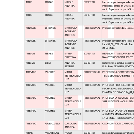
ARCE
ROJAS
NICOLE
EXPERTO
Labores especiales para dar se
ANDREA
Paperless. cargar en Drive y di
serán Supervisadas por la Srta
ARCE
ROJAS
NICOLE
EXPERTO
Labores especiales para dar se
ANDREA
Paperless. cargar en Drive y di
serán Supervisadas por la Srta
ARDILES
BRIONES
MAURICIO
PROFESIONAL
Profesor corrector de 1 Tesis 
RODRIGO
ANDRES
ARDILES
BRIONES
MAURICIO
PROFESIONAL
Profesor corrector de 6 Tesis
RODRIGO
Lara 30_09_2019. Claudia Basu
ANDRES
30_09_2019.
ARENAS
REYES
MARIA
EXPERTO
REALIZARA ASESORIA EN 
CRISTINA
NANOTOXICOLOGIA. PROY. B
ARENAS
LISSI
ANDREA
EXPERTO
Determinar el estatus oxidativo
BEATRIZ
País. Proy. 021943ZN_POSTDOC.
AREVALO
VILCHES
MARIA
PROFESIONAL
PROFESORA CORRECTORA DE
TERESA DE LA
TESIS SEGUNDO SEMESTRE 
LUZ
AREVALO
VILCHES
MARIA
PROFESIONAL
PROFESOR CORRECTOR DE 
TERESA DE LA
FECHA EXAMEN DE GRADO 2
LUZ
EXAMEN DE GRADO 24_04_20
AREVALO
VILCHES
MARIA
PROFESIONAL
PROFESORA GUIA DE TESI
TERESA DE LA
2018. INGENIERIA CIVIL IND
LUZ
AREVALO
VILCHES
MARIA
PROFESIONAL
PROFESORA GUIA DE TESIS
TERESA DE LA
ALUMNAS: MOIRA CATALIN
LUZ
17_05_2019. TESIS SEGUND
AREVALO
VALENZUELA
CAROLINA
PROFESIONAL
COORDINACIÓN CAMPOS CL
ANDREA
ARIAS
VILLARROEL
HUGO
EXPERTO
Edición de Contenidos y Dise