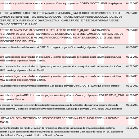
dministrativas y actividades relacionadas al proyecto. Con cargo al proyecto CORFO 18COTE_89665. dirigido por el
01-01-2020
TESIS ALUMNOS KATHERINE ESTEFANIA CERDA ILABACA _ JAVIER ADOLFO LEON PAREDES. FECHA
29-03-2019
 ALUMNOS ESTEBAN ALBERTO MELENDEZ SANDOVAL _ MIGUEL IGNACIO VALENZUELA GALLARDO. EX. DE
OS FRANCISCO JAVIER IGNACIO OYARZUN LIZAMA _ CAMILA FRANCISCA ESCOBAR VERGARA. EX.DE
SEGUNDO SEMESTRE 2018. INGE
TESIS ALUMNOS: EVELYN GONGORA H.. FECHA EX. DE GRADO 30_04_2019. JAVIERA GODOY
29-03-2019
 DE GRADO 07_05_2019. VALENTINA VARGAS G.. EX. DE GRADO 13_05_2019. CAMILO GUTIERREZ M.. EX. DE
BARCA S.. EX. DE GRADO 16_05_2019. FRANCISCO RIVERA G.. FECHA EX. DE GRADO 17_05_2019. TESIS
INGENIERIA EJEC. INDUSTRIAL.
ciones ambientales de laboratorio del CIDE. Con cargo al proyecto Cide que dirige el profesor Claudio Urrea.
01-01-2020
ra las tecnologías desarrolladas en el proyecto y levantar oportunidades de negocios con la industria nacional. Con
01-01-2020
0589 que dirige el profesor Antonio Castillo.
ra las tecnologías desarrolladas en el proyecto y levantar oportunidades de negocios con la industria nacional. Con
01-01-2020
0589 que dirige el profesor Antonio Castillo.
ra las tecnologías desarrolladas en el proyecto y levantar oportunidades de negocios con la industria nacional. Con
01-01-2020
0589 que dirige el profesor Antonio Castillo.
presupuesto financiero incluye trabajo en terreno. Con cargo al proyecto Corfo 17COTE_83004 que dirige el profesor
01-01-2020
ernos del centro. gestión RR.HH. convenios. pagos mensuales y viáticos. Con cargo al proyecto CORFO 14ENI2_26905
01-01-2020
Carlos Espinoza Ramírez.
el proceso de rediseño curricular de los departamento académicos de la facultad de ingeniería. propone planes de
01-01-2020
n los objetivos y plazos del proceso incluye trabajo en terreno. Con cargo al proyecto Corfo 14ENI2_26905 que dirige
za.
L DESARROLLO Y MANTENCION DE LOS SITIOS WEB DE CEDENNA. PROY. BASAL CEDENNA FB0807 (2
01-01-2020
EMANA).
guimiento a fondos por rendir y revisión de rendiciones. Descargar las facturas de proveedores desde sistema
16-01-2020
stribuir a quien corresponda. Hacer seguimiento de las facturas no recibidas y dar acuse de recibo en SII. Las labores
. Rocio Berrios. Encargada de la Unidad de Gestión y Control.