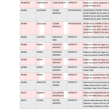
ARAVENA
CARRASCO
JOSE IGNACIO
EXPERTO
Apoyo en compras. gestiones a
profesor Matías Díaz.
ARAYA
QUEZADA
CESAR
PROFESIONAL
PROFESOR CORRECTOR DE 
PATRICIO
EX.DE GRADO 29_04_2019.
GRADO 30_04_2019. ALUMN
GRADO 06_05_2019. TESIS 
ARAYA
QUEZADA
CESAR
PROFESIONAL
PROFESOR CORRECTOR DE 
PATRICIO
P._SEBASTIAN PINO C.. EX.
GRADO 14_05_2019. MARIA A
SEGUNDO SEMESTRE 2018. 
ARAYA
CASTRO
MAURICIO
EXPERTO
Realizar monitoreo de las condi
IVAN
ARAYA
NEIRA
RODRIGO
EXPERTO
Elaborar modelos de negocios pa
ANDRES
cargo al proyecto Fondef ID15I2
ARAYA
NEIRA
RODRIGO
EXPERTO
Elaborar modelos de negocios pa
ANDRES
cargo al proyecto Fondef ID15I2
ARAYA
NEIRA
RODRIGO
EXPERTO
Elaborar modelos de negocios pa
ANDRES
cargo al proyecto Fondef ID15I2
ARAYA
NEIRA
RODRIGO
EXPERTO
Control de gestión. soporte al 
ANDRES
Rubén Vidal.
ARAYA
NEIRA
RODRIGO
EXPERTO
Gestión de procedimientos int
ANDRES
dirigido por el profesor Juan 
ARAYA
SANCHEZ
VICTOR
EXPERTO
Determina el nivel de avance d
DANIEL
trabajo que permitan cumplir co
el profesor Juan Carlos Espino
ARCE
ALVAREZ
GUILLERMO
EXPERTO
REALIZARA ASESORIA EN E
REGINALDO
HRS. DISTRIBUIDAS A LA S
ARCE
ROJAS
NICOLE
EXPERTO
Labores especiales para dar se
ANDREA
Paperless. cargar en Drive y di
serán Supervisadas por la Srta