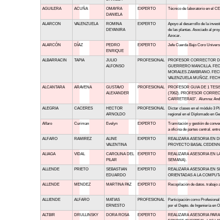
AGUILERA
ACUÑA
OMAYRA
EXPERTO
Técnico de laboratorio en el C
DANIELA
ALARCON
VALENZUELA
ROMINA
EXPERTO
Apoyo al desarrollo de la inves
DEYANIRA
de las plantas. Asociado al pr
Azocar.
ALARCÓN
DÍAZ
PEDRO
EXPERTO
Jefe Cuerda Bajo Coro Univers
ENRIQUE
ALBARRACIN
TAPIA
JULIO
PROFESIONAL
PROFESOR CORRECTOR DE 4
ALFONSO
GUERRERO MANCILLA. FECH
MORALES ZAMBRANO. FECHA
VALENZUELA MUÑOZ. FECHA 
ALCANTARA
ARAVENA
GUSTAVO
PROFESIONAL
PROFESOR GUIA DE 1 TESIS: 
ALEXANDER
(7062). PROFESOR CORREC
CARRETERAS". Alumna: Andrea 
ALEGRIA
CACERES
HECTOR
PROFESIONAL
Dictar clases en el módulo 3 Pl
ARNOLDO
regional en el Diplomado en G
Alfaro
Curiman
Evelyn
EXPERTO
Tramitación y gestión de conve
a oficina de partes central. entr
ALFARO
RAMIREZ
ALINE
EXPERTO
REALIZARA ASESORIA EN D
VALENTINA
PROYECTO BASAL CEDENNA 
ALIAGA
VIDAL
CAROLINA DEL
EXPERTO
REALIZARA ASESORIA EN L
PILAR
SEMANA).
ALLENDE
PRIETO
SEBASTIAN
EXPERTO
REALIZARA ASESORIA EN 
EDUARDO
ORIENTADAS A LA COMPUTA
ALLENDE
MENDEZ
MARTINA PAZ
EXPERTO
Recopilación de datos. trabajo 
ALLIENDE
ALFARO
MATIAS
PROFESIONAL
Participación como Profesional
ERNESTO
por el Depto. de Ingeniería en 
ALTBIR
DRULLINSKY
DORA ROSA
EXPERTO
REALIZARA ASESORIA PAR