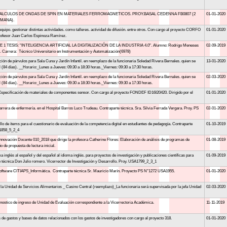
ALCULOS DE ONDAS DE SPIN EN MATERIALES FERROMAGNETICOS. PROY.BASAL CEDENNA FB0807 (2
01-01-2020
EMANA).
 equipo. gestionar distintas actividades. como talleres. actividad de difusión. entre otros. Con cargo al proyecto CORFO
01-01-2020
profesor Juan Carlos Espinoza Ramírez.
ESIS: "INTELIGENCIA ARTIFICIAL LA DIGITALIZACIÓN DE LA INDUSTRIA 4.0". Alumno: Rodrigo Meneses
02-09-2019
 Carrera: Técnico Universitario en Instrumentación y Automatización(6978)
ción de párvulos para Sala Cuna y Jardín Infantil. en reemplazo de la funcionaria Soledad Rivera Bernales. quien se
13-01-2020
 (84 días). __Horario:_Lunes a Jueves: 09:30 a 18:30 horas._Viernes: 09:30 a 17:30 horas.
ción de párvulos para Sala Cuna y Jardín Infantil. en reemplazo de la funcionaria Soledad Rivera Bernales. quien se
02-03-2020
 (84 días). __Horario:_Lunes a Jueves: 09:30 a 18:30 horas._Viernes: 09:30 a 17:30 horas.
.Especificación de materiales de componentes sensor. Con cargo al proyecto FONDEF ID16I20420. Dirigido por el
01-01-2020
arrera de enfermería. en el Hospital Barros Luco Trudeau. Contraparte técnica. Sra. Silvia Ferrada Vergara. Proy. PS
02-01-2020
ollo de ítems para el cuestionario de evaluación de la competencia digital en estudiantes de pedagogía. Contraparte
01-10-2019
A1858_5_2_4
 Innovación Docente 010_2018 que dirige la profesora Catherine Flores: Elaboración de análisis de programas de
01-08-2019
 de propuesta de lectura inicial.
 inglés al español y del español al idioma inglés. para proyectos de investigación y publicaciones científicas para
01-09-2019
e técnica Don Julio romero. Vicerrector de Investigación y Desarrollo. Proy. USA1799_2_3_1
 Software CITIAPS_Informática. Contraparte técnica Sr. Mauricio Marín. Proyecto PS N°1272 USA1955.
01-01-2020
la Unidad de Servicios Alimentarios _ Casino Central (reemplazo)_La funcionaria será supervisada por la jefa Unidad
02-03-2020
gnostico de ingreso de Unidad de Evaluación correspondiente a la Vicerrectoria Académica.
11-11-2019
 de gastos y bases de datos relacionados con los gastos de investigadores con cargo al proyecto 318.
01-01-2020