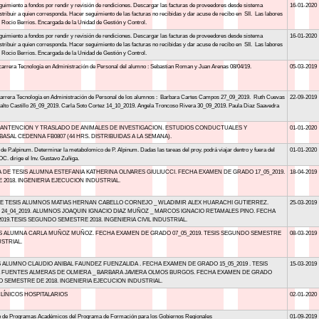
guimiento a fondos por rendir y revisión de rendiciones. Descargar las facturas de proveedores desde sistema
16-01-2020
stribuir a quien corresponda. Hacer seguimiento de las facturas no recibidas y dar acuse de recibo en SII. Las labores
. Rocio Berrios. Encargada de la Unidad de Gestión y Control.
guimiento a fondos por rendir y revisión de rendiciones. Descargar las facturas de proveedores desde sistema
16-01-2020
stribuir a quien corresponda. Hacer seguimiento de las facturas no recibidas y dar acuse de recibo en SII. Las labores
. Rocio Berrios. Encargada de la Unidad de Gestión y Control.
. carrera Tecnología en Administración de Personal del alumno : Sebastian Roman y Juan Arenas 08/04/19.
05-03-2019
. carrera Tecnología en Administración de Personal de los alumnos : Barbara Cartes Campos 27_09_2019. Ruth Cuevas
22-09-2019
alto Castillo 26_09_2019. Carla Soto Cortez 14_10_2019. Angela Troncoso Rivera 30_09_2019. Paula Diaz Saavedra
MANTENCION Y TRASLADO DE ANIMALES DE INVESTIGACION. ESTUDIOS CONDUCTUALES Y
01-01-2020
ASAL CEDENNA FB0807 (44 HRS. DISTRIBUIDAS A LA SEMANA).
 de P.alpinum. Determinar la metabolomico de P. Alpinum. Dadas las tareas del proy. podrá viajar dentro y fuera del
01-01-2020
 dirige el Inv. Gustavo Zuñiga.
 TESIS ALUMNA ESTEFANIA KATHERINA OLIVARES GIULIUCCI. FECHA EXAMEN DE GRADO 17_05_2019.
18-04-2019
2018. INGENIERIA EJECUCION INDUSTRIAL.
TESIS ALUMNOS MATIAS HERNAN CABELLO CORNEJO _ WLADIMIR ALEX HUARACHI GUTIERREZ.
25-03-2019
4_04_2019. ALUMNOS JOAQUIN IGNACIO DIAZ MUÑOZ _ MARCOS IGNACIO RETAMALES PINO. FECHA
19.TESIS SEGUNDO SEMESTRE 2018. INGENIERIA CIVIL INDUSTRIAL.
S ALUMNA CARLA MUÑOZ MUÑOZ. FECHA EXAMEN DE GRADO 07_05_2019. TESIS SEGUNDO SEMESTRE
08-03-2019
USTRIAL.
 ALUMNO CLAUDIO ANIBAL FAUNDEZ FUENZALIDA . FECHA EXAMEN DE GRADO 15_05_2019 . TESIS
15-03-2019
A FUENTES ALMERAS DE OLMIERA _ BARBARA JAVIERA OLMOS BURGOS. FECHA EXAMEN DE GRADO
O SEMESTRE DE 2018. INGENIERIA EJECUCION INDUSTRIAL.
ÍNICOS HOSPITALARIOS
02-01-2020
ño de Programas Académicos del Programa de Formación para los Gobiernos Regionales
01-09-2019