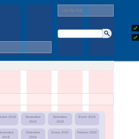
User Bar First
Buscar
Formulario
de
búsqueda
tubre 2018
Noviembre
Diciembre
Enero 2019
2018
2018
Noviembre
Diciembre
Enero 2020
Febrero 2020
2019
2019