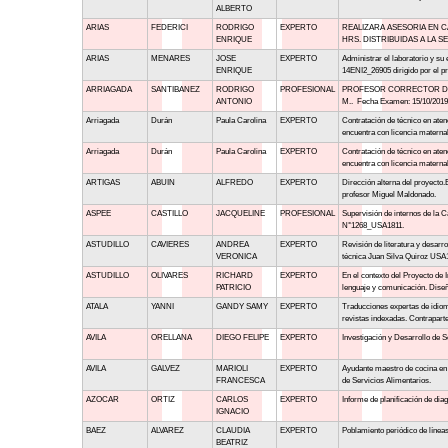
ALBERTO
ARIAS
FEDERICI
RODRIGO
EXPERTO
REALIZARA ASESORIA EN C
ENRIQUE
HRS. DISTRIBUIDAS A LA S
ARIAS
MENARES
JOSE
EXPERTO
Administrar el laboratorio y su
ENRIQUE
14ENI2_26905 dirigido por el 
ARRIAGADA
SANTIBANEZ
RODRIGO
PROFESIONAL
PROFESOR CORRECTOR DE 1 T
ANTONIO
M.. Fecha Examen: 15/10/2019.
Arriagada
Durán
Paula Carolina
EXPERTO
Contratación de técnico en aten
encuentra con licencia maternal
Arriagada
Durán
Paula Carolina
EXPERTO
Contratación de técnico en aten
encuentra con licencia maternal
ARTIGAS
ABUIN
ALFREDO
EXPERTO
Dirección alterna del proyecto
profesor Miguel Maldonado.
ASPEE
CASTILLO
JACQUELINE
PROFESIONAL
Supervisión de internos de la C
N°1268_USA1811.
ASTUDILLO
CAVIERES
ANDREA
EXPERTO
Revisión de literatura y desarr
VERONICA
técnica Juan Silva Quiroz US
ASTUDILLO
OLIVARES
RICHARD
EXPERTO
En el contexto del Proyecto de
PATRICIO
lenguaje y comunicación. Diseño
ATALA
YANNI
GANDY SAMY
EXPERTO
Traducciones expertas de idioma
revistas indexadas. Contrapart
AVILA
ORELLANA
DIEGO FELIPE
EXPERTO
Investigación y Desarrollo de
AVILA
GALVEZ
MARIOLI
EXPERTO
Ayudante maestro de cocina en 
FRANCESCA
de Servicios Alimentarios.
AZOCAR
ORTIZ
CARLOS
EXPERTO
Informe de planificación de dia
IGNACIO
BAEZ
ALVAREZ
CLAUDIA
EXPERTO
Poblamiento periódico de líneas
BEATRIZ