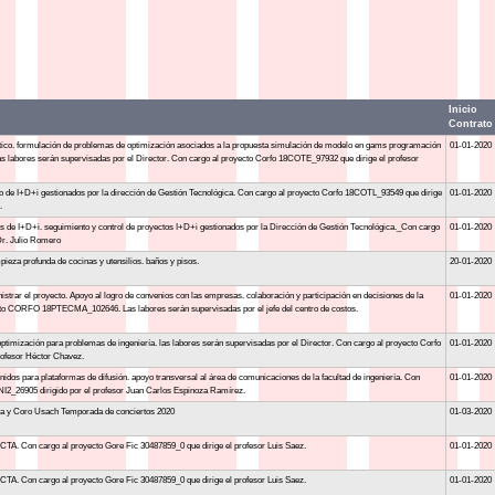
Inicio
Contrato
ico. formulación de problemas de optimización asociados a la propuesta simulación de modelo en gams programación
01-01-2020
las labores serán supervisadas por el Director. Con cargo al proyecto Corfo 18COTE_97932 que dirige el profesor
o de I+D+i gestionados por la dirección de Gestión Tecnológica. Con cargo al proyecto Corfo 18COTL_93549 que dirige
01-01-2020
.
s de I+D+i. seguimiento y control de proyectos I+D+i gestionados por la Dirección de Gestión Tecnológica._Con cargo
01-01-2020
 Dr. Julio Romero
ieza profunda de cocinas y utensilios. baños y pisos.
20-01-2020
strar el proyecto. Apoyo al logro de convenios con las empresas. colaboración y participación en decisiones de la
01-01-2020
ecto CORFO 18PTECMA_102646. Las labores serán supervisadas por el jefe del centro de costos.
ptimización para problemas de ingeniería. las labores serán supervisadas por el Director. Con cargo al proyecto Corfo
01-01-2020
ofesor Héctor Chavez.
idos para plataformas de difusión. apoyo transversal al área de comunicaciones de la facultad de ingeniería. Con
01-01-2020
2_26905 dirigido por el profesor Juan Carlos Espinoza Ramírez.
ta y Coro Usach Temporada de conciertos 2020
01-03-2020
ECTA. Con cargo al proyecto Gore Fic 30487859_0 que dirige el profesor Luis Saez.
01-01-2020
ECTA. Con cargo al proyecto Gore Fic 30487859_0 que dirige el profesor Luis Saez.
01-01-2020