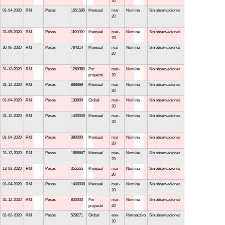
20
01-04-2020
RM
Pesos
1651595
Mensual
mar-
Nomina
Sin observaciones
20
31-05-2020
RM
Pesos
1100000
Mensual
mar-
Nomina
Sin observaciones
20
30-06-2020
RM
Pesos
784314
Mensual
mar-
Nomina
Sin observaciones
20
31-12-2020
RM
Pesos
1269360
Por
mar-
Nomina
Sin observaciones
proyecto
20
31-12-2020
RM
Pesos
888889
Mensual
mar-
Nomina
Sin observaciones
20
01-04-2020
RM
Pesos
133900
Global
mar-
Nomina
Sin observaciones
20
31-12-2020
RM
Pesos
1400000
Mensual
mar-
Nomina
Sin observaciones
20
01-04-2020
RM
Pesos
390000
Mensual
mar-
Nomina
Sin observaciones
20
31-12-2020
RM
Pesos
1666667
Mensual
mar-
Nomina
Sin observaciones
20
13-03-2020
RM
Pesos
355555
Mensual
mar-
Nomina
Sin observaciones
20
01-04-2020
RM
Pesos
1400000
Mensual
mar-
Nomina
Sin observaciones
20
31-12-2020
RM
Pesos
800000
Por
mar-
Nomina
Sin observaciones
proyecto
20
01-02-2020
RM
Pesos
528271
Global
ene-
Retroactivo
Sin observaciones
20