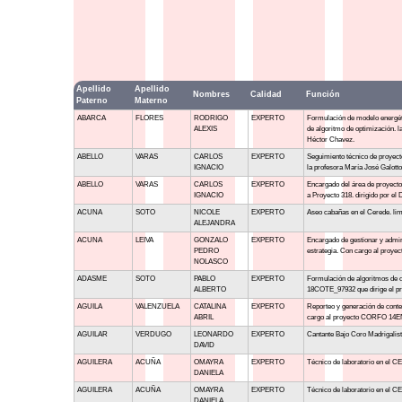
Apellido
Apellido
Nombres
Calidad
Función
Paterno
Materno
ABARCA
FLORES
RODRIGO
EXPERTO
Formulación de modelo energét
ALEXIS
de algoritmo de optimización. 
Héctor Chavez.
ABELLO
VARAS
CARLOS
EXPERTO
Seguimiento técnico de proyect
IGNACIO
la profesora María José Galotto
ABELLO
VARAS
CARLOS
EXPERTO
Encargado del área de proyecto
IGNACIO
a Proyecto 318. dirigido por el
ACUNA
SOTO
NICOLE
EXPERTO
Aseo cabañas en el Cerede. limp
ALEJANDRA
ACUNA
LEIVA
GONZALO
EXPERTO
Encargado de gestionar y admini
PEDRO
estrategia. Con cargo al proy
NOLASCO
ADASME
SOTO
PABLO
EXPERTO
Formulación de algoritmos de o
ALBERTO
18COTE_97932 que dirige el pr
AGUILA
VALENZUELA
CATALINA
EXPERTO
Reporteo y generación de conten
ABRIL
cargo al proyecto CORFO 14ENI
AGUILAR
VERDUGO
LEONARDO
EXPERTO
Cantante Bajo Coro Madrigalis
DAVID
AGUILERA
ACUÑA
OMAYRA
EXPERTO
Técnico de laboratorio en el C
DANIELA
AGUILERA
ACUÑA
OMAYRA
EXPERTO
Técnico de laboratorio en el C
DANIELA