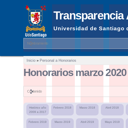
Transparencia 
Universidad de Santiago 
Nombramiento
Se encuentra usted aquí
Inicio
»
Personal a Honorarios
Honorarios marzo 2020
Contenido
Histórico año
Febrero 2018
Marzo 2018
Abril 2018
2009 a 2017
Febrero 2019
Marzo 2019
Abril 2019
Mayo 2019