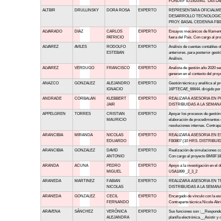
FONDEF ID15I20541. LAS 
ALTBIR
DRULLINSKY
DORA ROSA
EXPERTO
REPRESENTARA OFICIALME
DESARROLLO TECNOLOGICO
PROY. BASAL CEDENNA FB08
ALVARADO
DIAZ
CARLOS
EXPERTO
Ensayos mecánicos de filamento
PATRICIO
fuera del País. Con cargo al 
ALVAREZ
AVILES
RODOLFO
EXPERTO
Análisis de cuentas contables 
ESTEBAN
anteriores. para posterior gest
Análisis.
ALVAREZ
VERDUGO
FRANCISCO
EXPERTO
Analista de gestión año 2020 s
generen en el contexto del pr
ANAZCO
GONZALEZ
ALEJANDRO
EXPERTO
Gestión técnica y analítica al
IGNACIO
16PTECAE_66644. dirigido por l
ANDRADE
CORBALAN
KLEBBERT
EXPERTO
REALIZARA ASESORIA EN P
JAIR
DISTRIBUIDAS A LA SEMANA
APPELGREN
TORRES
CRISTIAN
EXPERTO
Apoyar los procesos de gestión 
MAURICIO
elaboración de procedimientos e 
resoluciones internas. Contrap
ARANCIBIA
MIRANDA
NICOLAS
EXPERTO
REALIZARA ASESORIA EN 
EDUARDO
FB0807 (10 HRS. DISTRIBUI
ARANCIBIA
GONZALEZ
DAVID
EXPERTO
Realización de simulaciones co
ANTONIO
Con cargo al proyecto BMBF1800
ARANDA
ACUNA
PEDRO
EXPERTO
Apoyo a la investigación en e
MIGUEL
USA1899 _2_3_2
ARANEDA
MARTINEZ
FABIAN
EXPERTO
REALIZARA ASESORIA EN T
NICOLAS
DISTRIBUIDAS A LA SEMANA
ARANEDA
GONZALEZ
CECIL
EXPERTO
Encargado de vínculo con la esc
FERNANDO
Contraparte técnica Nicole Ab
ARAVENA
SÁNCHEZ
VERÓNICA
EXPERTO
Sus funciones son :__Responder 
ALEJANDRA
planilla electrónica.__Asistir y