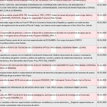
LABORES SERAN SUPERVISADAS POR EL SR. VICERRECTOR DE INVESTIGACION Y DESARROLLO.
NTE L CENTRO. GESTIONARA CONVENIOS DE COOPERACION CIENTIFICA. DE INNOVACION Y
01-01-2020
 CON TERCEROS. SEAN ESTOS EMPRESAS. UNIVERSIDADES. CENTROS DE INVESTIGACION U OTROS.
07 (1 HR.A LA SEMANA).
s de proteínas usando AFM. PM. fluorescencia. TIRF y FRET. Dadas las tareas del proyecto podrá viajar dentro y
01-01-2020
proy. 041931MH_POSTDOC. dirige el Inv. responsable Francisco Melo Hurtado
observadas según el Informe Final N°795 de la Contraloría General de la República y aquellos con saldo de años
02-01-2020
ión de regularización de acuerdo al Plan de Trabajo. Las Labores serán supervisadas por la Srta. Karla Toro. Jefa de
erá responsable de gestionar y controlar el desarrollo e implementación de todos los mecanismos de apoyo que se
01-01-2020
oyecto. Contraparte técnica Roxana Aranda. Proyecto USA1801_GRH_7.
 proyecto.Puesta a punto de los servicios especializados de ECOLABEN. Con cargo al proyecto CORFO
01-01-2020
a profesora Maria José Galotto.
UESTA A PUNTO DE TECNICAS DE LITOGRAFIA OPTICA. PROY.BASAL CEDENNA FB0807 (12 HRS.
01-03-2020
).
operativa en conjunto con la Unidad de Coordinación Institucional. Análisis de procesos de compra y contratación.
01-01-2020
indicadores de gestión. revisión y análisis de auditorías. revisión y análisis de rendiciones financieras. revisión de
arte técnica. Srta. Bernardita Labra Farías. Proy. PS N°1311_USA1977.
ESTUDIOS DE OSCILACION REDOX EN SUELOS TRATADOS CON NANOPARTICULAS. PROY.BASAL CEDENNA
01-01-2020
DAS A LA SEMANA).
mputacionales diseño e implementación de hardware de electrónica de potencia participación de reuniones de avance.
01-01-2020
54 que dirige el profesor Félix Rojas.
l desarrollo de paper WOS enmarcado en el proyecto 051916GH_PAP. Contraparte Técnica Claudio García Herrera
01-01-2020
RABAJO DE OPERADOR DE MICROSCOPIOS SEM Y TEM. PROY. BASAL CEDENNA FB0807 (44 HRS.
01-01-2020
).
uela año 2020: Coordinación de prácticas pedagógicas. participación en proyecto de investigación en la escuela.
02-01-2020
ricot. Proyecto USA1958_3_5.
consultas e informar requirimientos recibidos por vía teléfonica y correo electrónico.__Registrar requerimientos en
02-01-2020
 orientar a postulantes sobre el procesos de admis