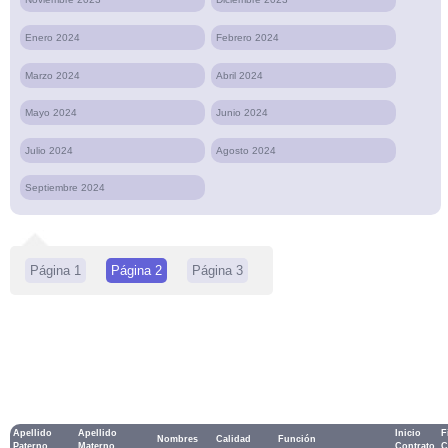
Enero 2024
Febrero 2024
Marzo 2024
Abril 2024
Mayo 2024
Junio 2024
Julio 2024
Agosto 2024
Septiembre 2024
Página 1
Página 2
Página 3
Apellido
Apellido
Inicio
F
Nombres
Calidad
Función
Paterno
Materno
Contrato
C