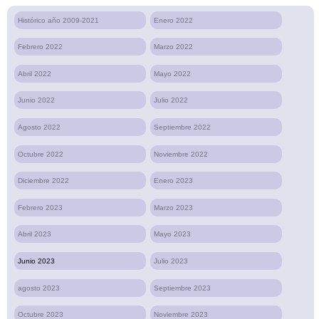
Histórico año 2009-2021
Enero 2022
Febrero 2022
Marzo 2022
Abril 2022
Mayo 2022
Junio 2022
Julio 2022
Agosto 2022
Septiembre 2022
Octubre 2022
Noviembre 2022
Diciembre 2022
Enero 2023
Febrero 2023
Marzo 2023
Abril 2023
Mayo 2023
Junio 2023
Julio 2023
agosto 2023
Septiembre 2023
Octubre 2023
Noviembre 2023