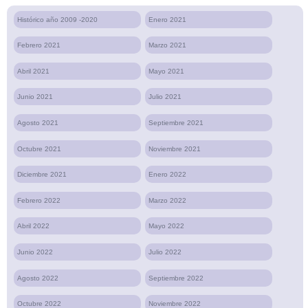
Histórico año 2009 -2020
Enero 2021
Febrero 2021
Marzo 2021
Abril 2021
Mayo 2021
Junio 2021
Julio 2021
Agosto 2021
Septiembre 2021
Octubre 2021
Noviembre 2021
Diciembre 2021
Enero 2022
Febrero 2022
Marzo 2022
Abril 2022
Mayo 2022
Junio 2022
Julio 2022
Agosto 2022
Septiembre 2022
Octubre 2022
Noviembre 2022