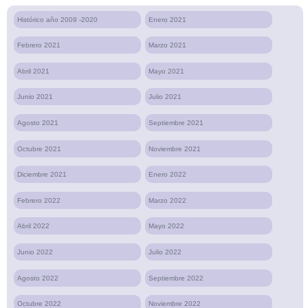
Histórico año 2009 -2020
Enero 2021
Febrero 2021
Marzo 2021
Abril 2021
Mayo 2021
Junio 2021
Julio 2021
Agosto 2021
Septiembre 2021
Octubre 2021
Noviembre 2021
Diciembre 2021
Enero 2022
Febrero 2022
Marzo 2022
Abril 2022
Mayo 2022
Junio 2022
Julio 2022
Agosto 2022
Septiembre 2022
Octubre 2022
Noviembre 2022