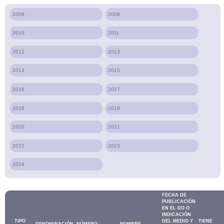
2008
2009
2010
2011
2012
2013
2014
2015
2016
2017
2018
2019
2020
2021
2022
2023
2024
FECHA DE
PUBLICACIÓN
EN EL DO O
INDICACIÓN
TIPO
DEL MEDIO Y
TIENE